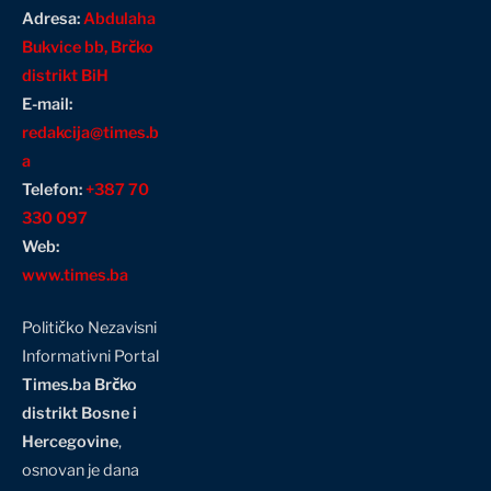
Adresa:
Abdulaha
Bukvice bb, Brčko
distrikt BiH
E-mail:
redakcija@times.b
a
Telefon:
+387 70
330 097
Web:
www.times.ba
Političko Nezavisni
Informativni Portal
Times.ba Brčko
distrikt Bosne i
Hercegovine
,
osnovan je dana