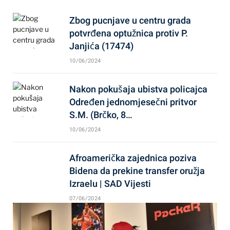
Zbog pucnjave u centru grada
potvrđena optužnica protiv P.
Janjića (17474)
10/06/2024
Nakon pokušaja ubistva policajca
Određen jednomjesečni pritvor
S.M. (Brčko, 8…
10/06/2024
Afroamerička zajednica poziva
Bidena da prekine transfer oružja
Izraelu | SAD Vijesti
07/06/2024