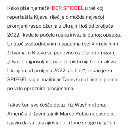
Kako piše njemački
DER SPIEGEL
u velikoj
reportaži iz Kijeva, riječ je o možda najvećoj
promjeni raspoloženja u Ukrajini još od proljeća
2022., kada je počela ruska invazija punog opsega.
Unatoč svakodnevnim napadima i velikim civilnim
žrtvama, u Kijevu se ponovno osjeća optimizam.
„Ovo je najpovoljniji, najoptimističniji trenutak za
Ukrajinu od proljeća 2022. godine“, rekao je za
SPIEGEL vojni analitičar Taras Čmut, inače poznat
po vrlo opreznim procjenama.
Takav ton sve češće dolazi i iz Washingtona.
Američki državni tajnik Marco Rubio nedavno je
izjavio da su „ukrajinske oružane snage najjače i