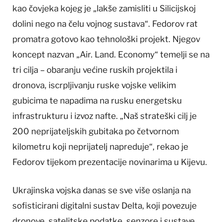
kao čovjeka kojeg je „lakše zamisliti u Silicijskoj
dolini nego na čelu vojnog sustava“. Fedorov rat
promatra gotovo kao tehnološki projekt. Njegov
koncept nazvan „Air. Land. Economy“ temelji se na
tri cilja – obaranju većine ruskih projektila i
dronova, iscrpljivanju ruske vojske velikim
gubicima te napadima na rusku energetsku
infrastrukturu i izvoz nafte. „Naš strateški cilj je
200 neprijateljskih gubitaka po četvornom
kilometru koji neprijatelj napreduje“, rekao je
Fedorov tijekom prezentacije novinarima u Kijevu.
Ukrajinska vojska danas se sve više oslanja na
sofisticirani digitalni sustav Delta, koji povezuje
dronove, satelitske podatke, senzore i sustave