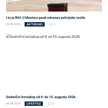
I to je BiH: U Mostaru pauk odvezao policijsko vozilo
AKTUELNO
09/08/2026
0
Sedmični horoskop od 9. do 15. augusta 2026.
LIFESTYLE
09/08/2026
0