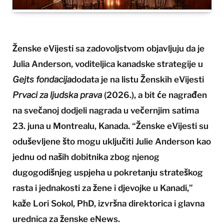
Ženske eVijesti sa zadovoljstvom objavljuju da je
Julia Anderson, voditeljica kanadske strategije u
Gejts fondacija
dodata je na listu Ženskih eVijesti
Prvaci za ljudska prava
(2026.), a bit će nagrađen
na svečanoj dodjeli nagrada u večernjim satima
23. juna u Montrealu, Kanada. “Ženske eVijesti su
oduševljene što mogu uključiti Julie Anderson kao
jednu od naših dobitnika zbog njenog
dugogodišnjeg uspjeha u pokretanju strateškog
rasta i jednakosti za žene i djevojke u Kanadi,”
kaže Lori Sokol, PhD, izvršna direktorica i glavna
urednica za ženske eNews.