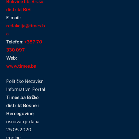
Bukvice bb, Brčko
distrikt BiH
E-mail:
redakcija@times.b
a
Telefon:
+387 70
330 097
Web:
www.times.ba
Političko Nezavisni
Informativni Portal
Times.ba Brčko
distrikt Bosne i
Hercegovine
,
osnovan je dana
25.05.2020.
godine…