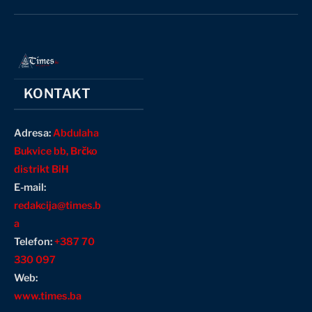
(Twitter)
KONTAKT
Adresa:
Abdulaha
Bukvice bb, Brčko
distrikt BiH
E-mail:
redakcija@times.b
a
Telefon:
+387 70
330 097
Web:
www.times.ba