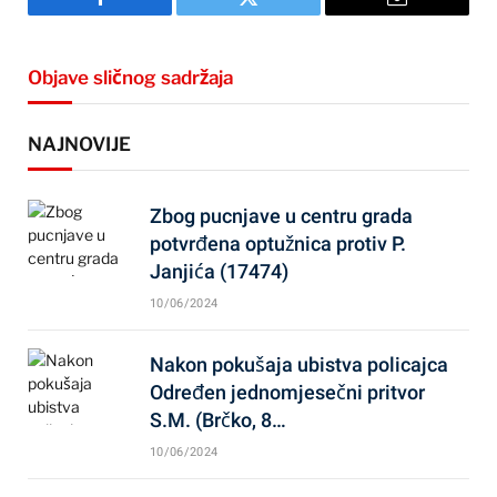
Facebook
Twitter
Email
Objave sličnog sadržaja
NAJNOVIJE
Zbog pucnjave u centru grada
potvrđena optužnica protiv P.
Janjića (17474)
10/06/2024
Nakon pokušaja ubistva policajca
Određen jednomjesečni pritvor
S.M. (Brčko, 8…
10/06/2024