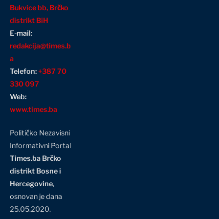
Bukvice bb, Brčko
distrikt BiH
E-mail:
redakcija@times.b
a
Telefon:
+387 70
330 097
Web:
www.times.ba
Političko Nezavisni
Informativni Portal
Times.ba Brčko
distrikt Bosne i
Hercegovine
,
osnovan je dana
25.05.2020.