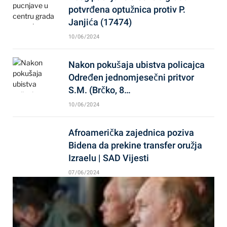
potvrđena optužnica protiv P.
Janjića (17474)
10/06/2024
Nakon pokušaja ubistva policajca
Određen jednomjesečni pritvor
S.M. (Brčko, 8…
10/06/2024
Afroamerička zajednica poziva
Bidena da prekine transfer oružja
Izraelu | SAD Vijesti
07/06/2024