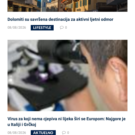
Dolomiti su savršena destinacija za aktivni ljetni odmor
LIFESTYLE
08/08/2026
0
Virus za koji nema cjepiva ni lijeka širi se Europom: Najgore je
u Italiji i Grčkoj
AKTUELNO
08/08/2026
0