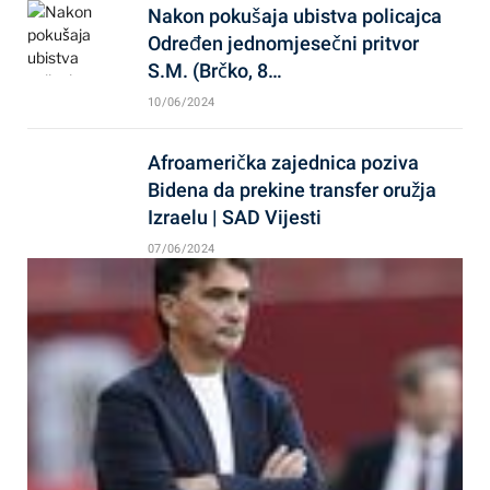
Nakon pokušaja ubistva policajca
Određen jednomjesečni pritvor
S.M. (Brčko, 8…
10/06/2024
Afroamerička zajednica poziva
Bidena da prekine transfer oružja
Izraelu | SAD Vijesti
07/06/2024