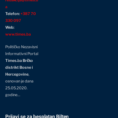
redakcija@times.b
a
Telefon:
+387 70
330 097
Web:
www.times.ba
Političko Nezavisni
Informativni Portal
Times.ba Brčko
distrikt Bosne i
Hercegovine
,
osnovan je dana
25.05.2020.
godine…
Prijavi se za besplatan Bilten