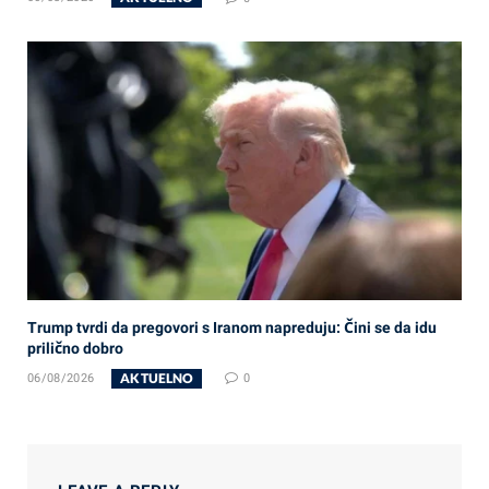
Trump tvrdi da pregovori s Iranom napreduju: Čini se da idu
prilično dobro
AKTUELNO
06/08/2026
0