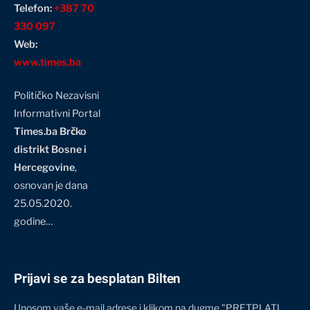
Telefon:
+387 70
330 097
Web:
www.times.ba
Političko Nezavisni
Informativni Portal
Times.ba Brčko
distrikt Bosne i
Hercegovine
,
osnovan je dana
25.05.2020.
godine…
Prijavi se za besplatan Bilten
Unosom vaše e-mail adrese i klikom na dugme "PRETPLATI