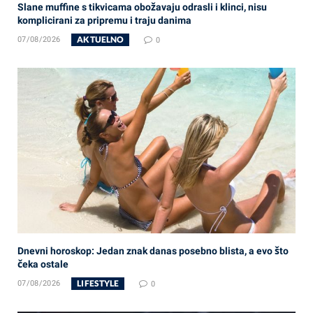
Slane muffine s tikvicama obožavaju odrasli i klinci, nisu
komplicirani za pripremu i traju danima
AKTUELNO
07/08/2026
0
Dnevni horoskop: Jedan znak danas posebno blista, a evo što
čeka ostale
LIFESTYLE
07/08/2026
0