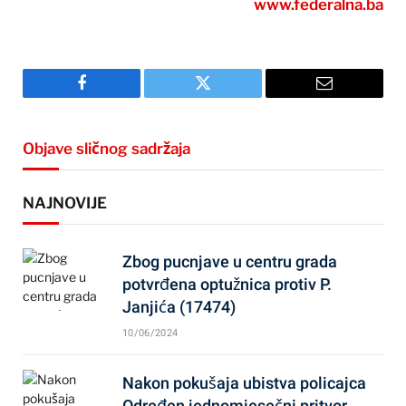
www.federalna.ba
Facebook
Twitter
Email
Objave sličnog sadržaja
NAJNOVIJE
Zbog pucnjave u centru grada
potvrđena optužnica protiv P.
Janjića (17474)
10/06/2024
Nakon pokušaja ubistva policajca
Određen jednomjesečni pritvor