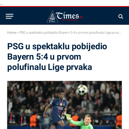
...
Home
»
PSG u spektaklu pobijedio Bayern 5:4 u prvom polufinalu Lige prvaka
PSG u spektaklu pobijedio
Bayern 5:4 u prvom
polufinalu Lige prvaka