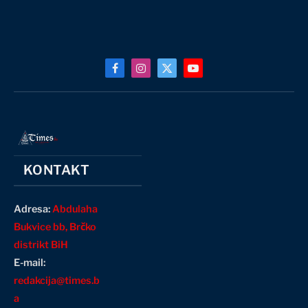
Facebook
Instagram
X
YouTube
(Twitter)
KONTAKT
Adresa:
Abdulaha
Bukvice bb, Brčko
distrikt BiH
E-mail:
redakcija@times.b
a