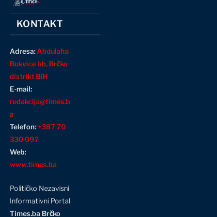
KONTAKT
Adresa:
Abdulaha
Bukvice bb, Brčko
distrikt BiH
E-mail:
redakcija@times.b
a
Telefon:
+387 70
330 097
Web:
www.times.ba
Političko Nezavisni
Informativni Portal
Times.ba Brčko