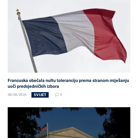
Francuska obećala nultu toleranciju prema stranom miješanju
uoči predsjedničkih izbora
SVIJET
08/08/2026
0