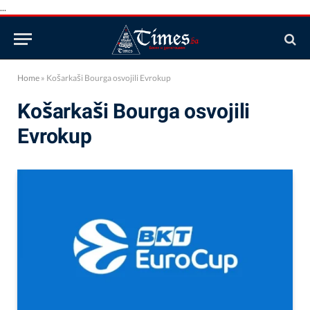
...
Home
»
Košarkaši Bourga osvojili Evrokup
Košarkaši Bourga osvojili
Evrokup