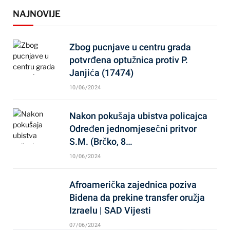
NAJNOVIJE
Zbog pucnjave u centru grada
potvrđena optužnica protiv P.
Janjića (17474)
10/06/2024
Nakon pokušaja ubistva policajca
Određen jednomjesečni pritvor
S.M. (Brčko, 8…
10/06/2024
Afroamerička zajednica poziva
Bidena da prekine transfer oružja
Izraelu | SAD Vijesti
07/06/2024