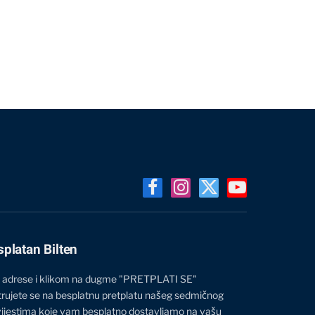
Facebook
Instagram
X
YouTube
(Twitter)
splatan Bilten
 adrese i klikom na dugme "PRETPLATI SE"
trujete se na besplatnu pretplatu našeg sedmičnog
vijestima koje vam besplatno dostavljamo na vašu