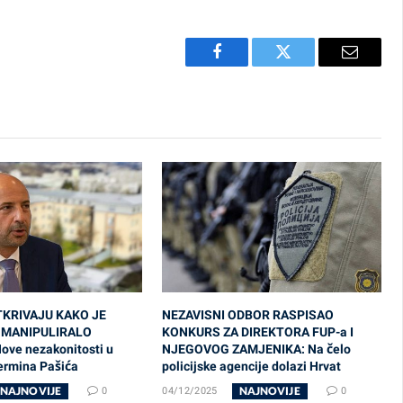
Facebook
Twitter
Email
TKRIVAJU KAKO JE
NEZAVISNI ODBOR RASPISAO
 MANIPULIRALO
KONKURS ZA DIREKTORA FUP-a I
ve nezakonitosti u
NJEGOVOG ZAMJENIKA: Na čelo
ermina Pašića
policijske agencije dolazi Hrvat
NAJNOVIJE
NAJNOVIJE
0
04/12/2025
0