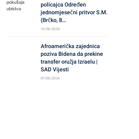
policajca Određen
jednomjesečni pritvor S.M.
(Brčko, 8…
10/06/2024
Afroamerička zajednica
poziva Bidena da prekine
transfer oružja Izraelu |
SAD Vijesti
07/06/2024