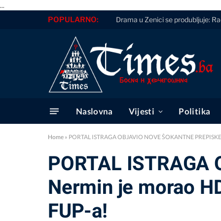
...
POPULARNO:
Drama u Zenici se produbljuje: Ra
Naslovna
Vijesti
Politika
Home
»
PORTAL ISTRAGA OBJAVIO NOVE ŠOKANTNE PREPISKE: Nermi
PORTAL ISTRAGA 
Nermin je morao HDZ
FUP-a!