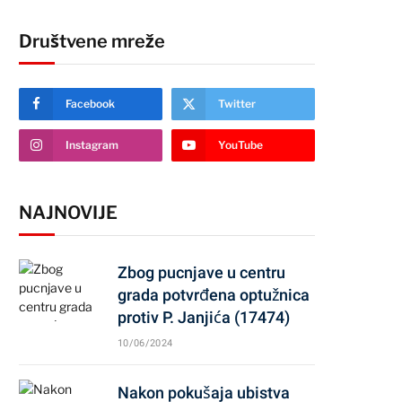
Društvene mreže
Facebook
Twitter
Instagram
YouTube
NAJNOVIJE
Zbog pucnjave u centru
grada potvrđena optužnica
protiv P. Janjića (17474)
10/06/2024
Nakon pokušaja ubistva