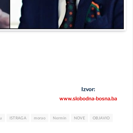
Izvor:
www.slobodna-bosna.ba
u
ISTRAGA
morao
Nermin
NOVE
OBJAVIO