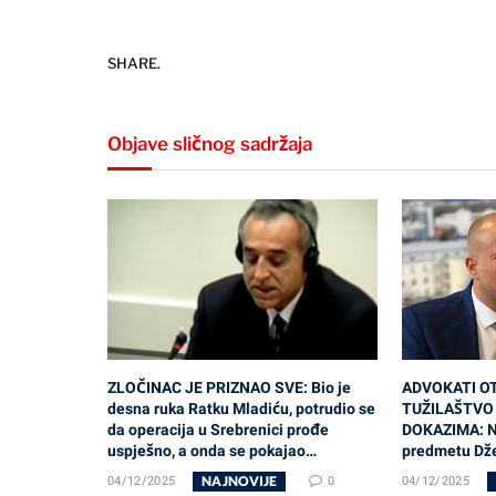
SHARE.
Objave sličnog sadržaja
ZLOČINAC JE PRIZNAO SVE: Bio je
ADVOKATI O
desna ruka Ratku Mladiću, potrudio se
TUŽILAŠTVO
da operacija u Srebrenici prođe
DOKAZIMA: No
uspješno, a onda se pokajao…
predmetu Dž
NAJNOVIJE
04/12/2025
0
04/12/2025