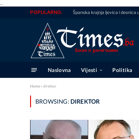
...
POPULARNO:
Španska krajnja ljevica i desnic
Naslovna
Vijesti
Politika
Home
»
direktor
BROWSING:
DIREKTOR