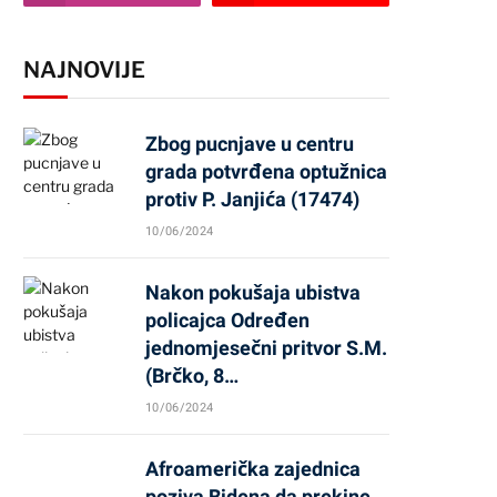
NAJNOVIJE
Zbog pucnjave u centru
grada potvrđena optužnica
protiv P. Janjića (17474)
10/06/2024
Nakon pokušaja ubistva
policajca Određen
jednomjesečni pritvor S.M.
(Brčko, 8…
10/06/2024
Afroamerička zajednica
poziva Bidena da prekine