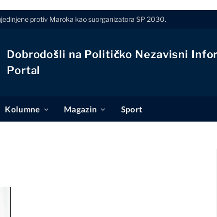
a ujedinjene protiv Maroka kao suorganizatora SP 2030.
Dobrodošli na Političko Nezavisni Info
Portal
Kolumne
Magazin
Sport