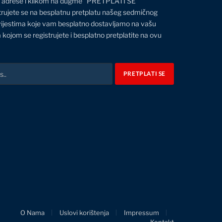
 adrese i klikom na dugme "PRETPLATI SE"
trujete se na besplatnu pretplatu našeg sedmičnog
vijestima koje vam besplatno dostavljamo na vašu
 kojom se registrujete i besplatno pretplatite na ovu
O Nama
Uslovi korištenja
Impressum
Kontakt