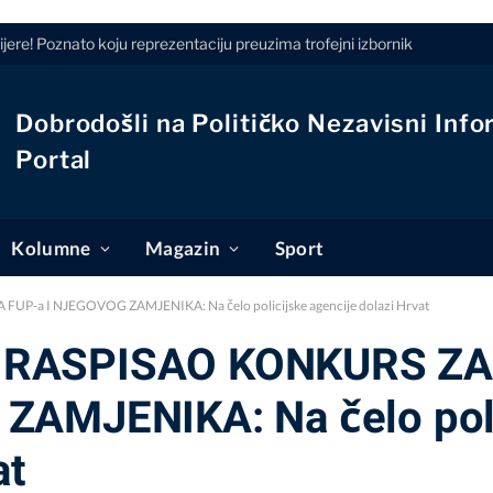
jere! Poznato koju reprezentaciju preuzima trofejni izbornik
Dobrodošli na Političko Nezavisni Info
Portal
Kolumne
Magazin
Sport
a I NJEGOVOG ZAMJENIKA: Na čelo policijske agencije dolazi Hrvat
 RASPISAO KONKURS ZA
ZAMJENIKA: Na čelo poli
at