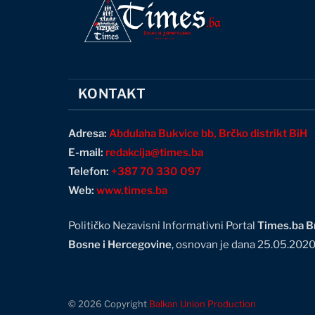
KONTAKT
Adresa:
Abdulaha Bukvice bb, Brčko distrikt BiH
E-mail:
redakcija@times.ba
Telefon:
+387 70 330 097
Web:
www.times.ba
Političko Nezavisni Informativni Portal
Times.ba Br
Bosne i Hercegovine
, osnovan je dana 25.05.202
© 2026 Copyright
Balkan Union Production