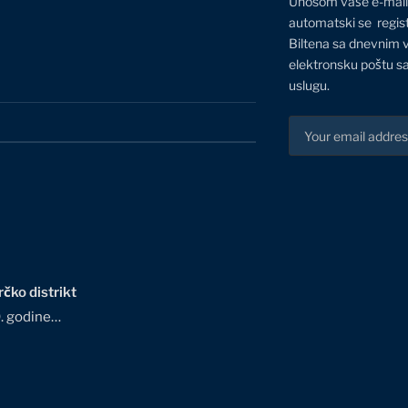
Unosom vaše e-mail
automatski se regis
Biltena sa dnevnim 
elektronsku poštu sa
uslugu.
čko distrikt
0. godine…