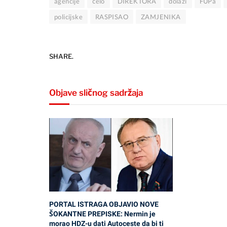
agencije
čelo
DIREKTORA
dolazi
FUPa
policijske
RASPISAO
ZAMJENIKA
SHARE.
Objave sličnog sadržaja
PORTAL ISTRAGA OBJAVIO NOVE
ŠOKANTNE PREPISKE: Nermin je
morao HDZ-u dati Autoceste da bi ti