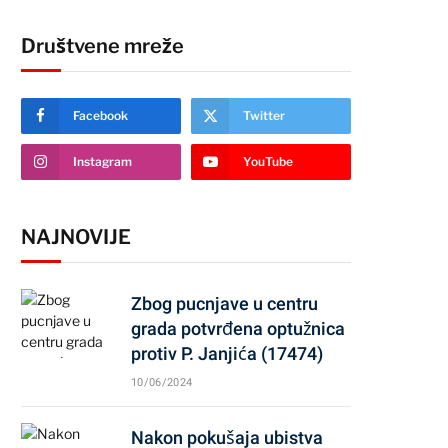
Društvene mreže
Facebook
Twitter
Instagram
YouTube
NAJNOVIJE
Zbog pucnjave u centru
grada potvrđena optužnica
protiv P. Janjića (17474)
10/06/2024
Nakon pokušaja ubistva