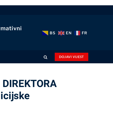
rmativni
BS
EN
FR
DOJAVI VIJEST
 DIREKTORA
cijske