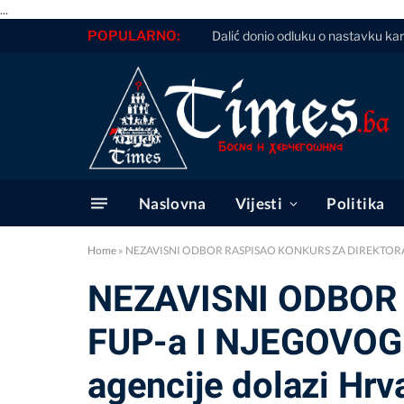
...
POPULARNO:
Dalić donio odluku o nastavku kari
Naslovna
Vijesti
Politika
Home
»
NEZAVISNI ODBOR RASPISAO KONKURS ZA DIREKTORA FUP-
NEZAVISNI ODBOR
FUP-a I NJEGOVOG 
agencije dolazi Hrv