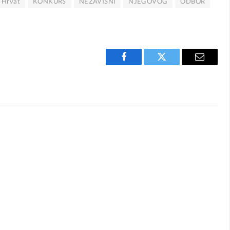
Hrvat
KONKURS
NEZAVISNI
NJEGOVOG
ODBOR
Facebook
Twitter
Email