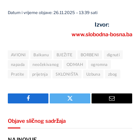
Datum i vrijeme objave: 26.11.2025 – 13:39 sati
Izvor:
www.slobodna-bosna.ba
AVIONI
Balkanu
BJEŽITE
BORBENI
dignuti
napada
neočekivanog
ODMAH
ogromna
Pratite
prijetnja
SKLONIŠTA
Uzbuna
zbog
Facebook
Twitter
Email
Objave sličnog sadržaja
NAJNOVIJE