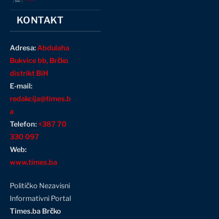
KONTAKT
Adresa:
Abdulaha
Bukvice bb, Brčko
distrikt BiH
E-mail:
redakcija@times.b
a
Telefon:
+387 70
330 097
Web:
www.times.ba
Političko Nezavisni
Informativni Portal
Times.ba Brčko