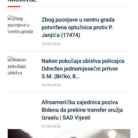
Zbog pucnjave u centru grada
potvrđena optužnica protiv P.
Janjića (17474)
10/06/2024
Nakon pokušaja ubistva policajca
Određen jednomjesečni pritvor
S.M. (Brčko, 8…
10/06/2024
Afroamerička zajednica poziva
Bidena da prekine transfer oružja
Izraelu | SAD Vijesti
07/06/2024