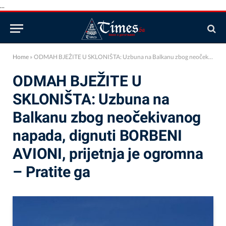
...
Home
»
ODMAH BJEŽITE U SKLONIŠTA: Uzbuna na Balkanu zbog neočekivanog napada, dignuti BORBENI AVIONI, prijetnja je ogromna – Pratite ga
ODMAH BJEŽITE U
SKLONIŠTA: Uzbuna na
Balkanu zbog neočekivanog
napada, dignuti BORBENI
AVIONI, prijetnja je ogromna
– Pratite ga