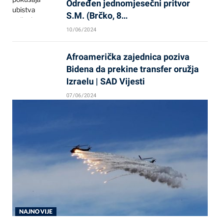
Određen jednomjesečni pritvor
S.M. (Brčko, 8…
10/06/2024
Afroamerička zajednica poziva
Bidena da prekine transfer oružja
Izraelu | SAD Vijesti
07/06/2024
NAJNOVIJE