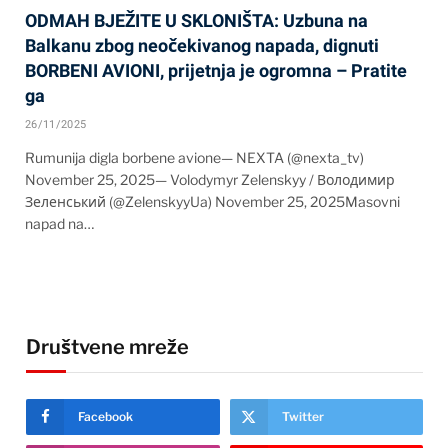
ODMAH BJEŽITE U SKLONIŠTA: Uzbuna na
Balkanu zbog neočekivanog napada, dignuti
BORBENI AVIONI, prijetnja je ogromna – Pratite
ga
26/11/2025
Rumunija digla borbene avione— NEXTA (@nexta_tv)
November 25, 2025— Volodymyr Zelenskyy / Володимир
Зеленський (@ZelenskyyUa) November 25, 2025Masovni
napad na…
Društvene mreže
Facebook
Twitter