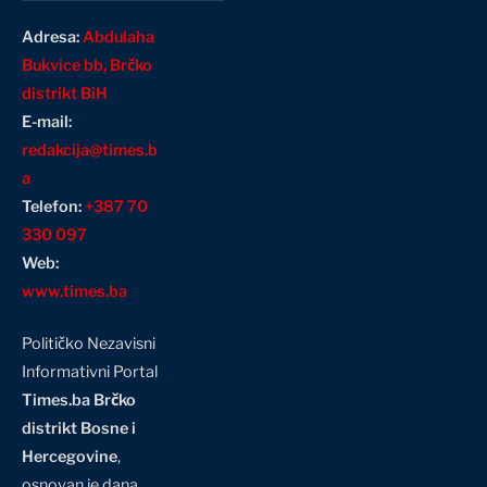
Adresa:
Abdulaha
Bukvice bb, Brčko
distrikt BiH
E-mail:
redakcija@times.b
a
Telefon:
+387 70
330 097
Web:
www.times.ba
Političko Nezavisni
Informativni Portal
Times.ba Brčko
distrikt Bosne i
Hercegovine
,
osnovan je dana