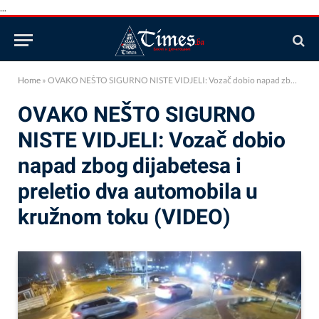
...
Home
»
OVAKO NEŠTO SIGURNO NISTE VIDJELI: Vozač dobio napad zbog dijabetesa i preletio dva automobila u kružnom toku (VIDEO)
OVAKO NEŠTO SIGURNO
NISTE VIDJELI: Vozač dobio
napad zbog dijabetesa i
preletio dva automobila u
kružnom toku (VIDEO)