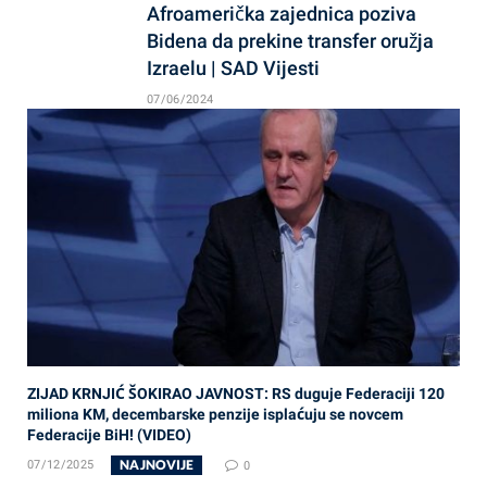
Afroamerička zajednica poziva
Bidena da prekine transfer oružja
Izraelu | SAD Vijesti
07/06/2024
ZIJAD KRNJIĆ ŠOKIRAO JAVNOST: RS duguje Federaciji 120
miliona KM, decembarske penzije isplaćuju se novcem
Federacije BiH! (VIDEO)
NAJNOVIJE
07/12/2025
0