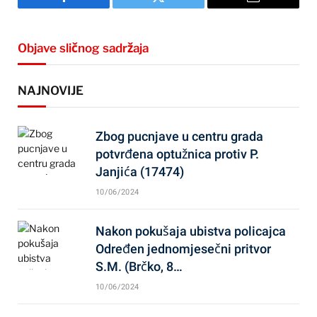
Facebook
Twitter
Email
Objave sličnog sadržaja
NAJNOVIJE
Zbog pucnjave u centru grada
potvrđena optužnica protiv P.
Janjića (17474)
10/06/2024
Nakon pokušaja ubistva policajca
Određen jednomjesečni pritvor
S.M. (Brčko, 8…
10/06/2024