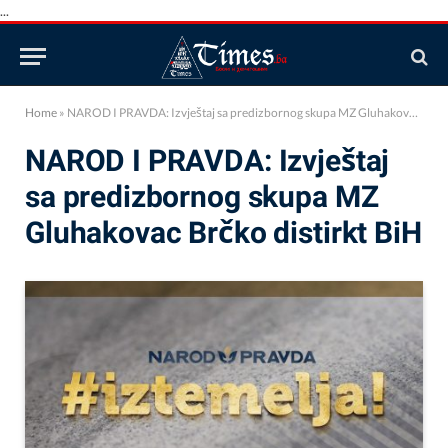
...
Home
»
NAROD I PRAVDA: Izvještaj sa predizbornog skupa MZ Gluhakovac Brčko distirkt BiH
NAROD I PRAVDA: Izvještaj
sa predizbornog skupa MZ
Gluhakovac Brčko distirkt BiH