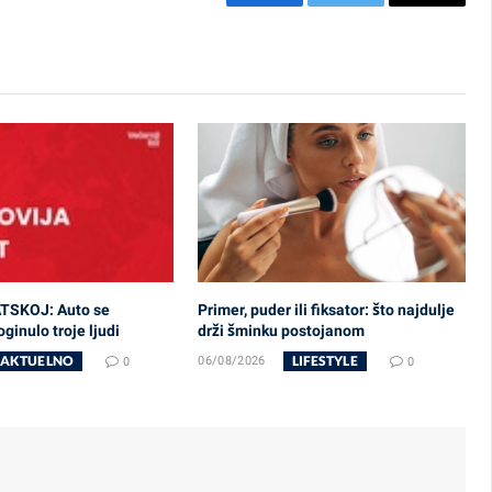
Facebook
Twitter
Email
TSKOJ: Auto se
Primer, puder ili fiksator: što najdulje
ginulo troje ljudi
drži šminku postojanom
AKTUELNO
LIFESTYLE
0
06/08/2026
0