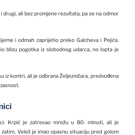
i i drugi, ali bez promjene rezultata, pa se na odmor
rijeme i odmah zaprijetio preko Galcheva i Pejića.
 bio blizu pogotka iz slobodnog udarca, no lopta je
u iz kontri, ali je odbrana Željezničara, predvođena
opasnost.
nici
i. Krpić je zatresao mrežu u 80. minuti, ali je
zatim, Velež je imao opasnu situaciju pred golom