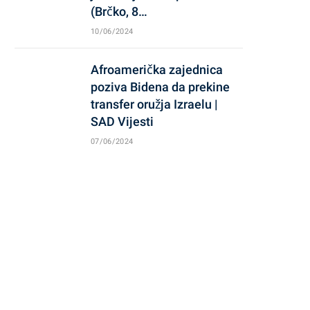
(Brčko, 8…
10/06/2024
Afroamerička zajednica
poziva Bidena da prekine
transfer oružja Izraelu |
SAD Vijesti
07/06/2024