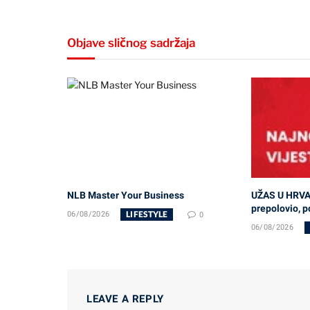
Objave sličnog sadržaja
NLB Master Your Business
UŽAS U HRVA
prepolovio, po
LIFESTYLE
06/08/2026
0
06/08/2026
LEAVE A REPLY