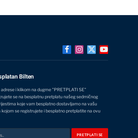
Facebook
Instagram
X
YouTube
(Twitter)
splatan Bilten
 adrese i klikom na dugme "PRETPLATI SE"
trujete se na besplatnu pretplatu našeg sedmičnog
vijestima koje vam besplatno dostavljamo na vašu
 kojom se registrujete i besplatno pretplatite na ovu