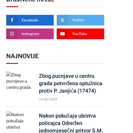
Facebook
Twitter
Instagram
YouTube
NAJNOVIJE
Zbog pucnjave u centru
grada potvrđena optužnica
protiv P. Janjića (17474)
10/06/2024
Nakon pokušaja ubistva
policajca Određen
jednomjesečni pritvor S.M.