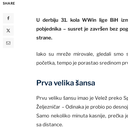
SHARE
U derbiju 31. kola WWin lige BiH izme
pobjednika – susret je završen bez pogo
strane.
Iako su mreže mirovale, gledali smo s
početka, tempo je porastao sredinom p
Prva velika šansa
Prvu veliku šansu imao je Velež preko Spa
Željezničar – Odinaka je probio po desnoj
Samo nekoliko minuta kasnije, prečka j
sa distance.