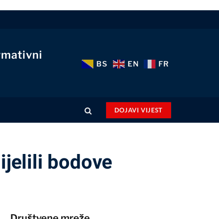
rmativni
BS
EN
FR
DOJAVI VIJEST
ijelili bodove
Društvene mreže