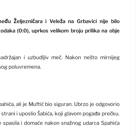
đu Željezničara i Veleža na Grbavici nije bilo
daka (0:0), uprkos velikom broju prilika na obje
adržajan i uzbudljiv meč. Nakon nešto mirnijeg
rvog poluvremena.
hića, ali je Muftić bio siguran. Ubrzo je odgovorio
 strani i uposlio Šabića, koji glavom pogađa prečku.
e spasila i domaće nakon snažnog udarca Spahića