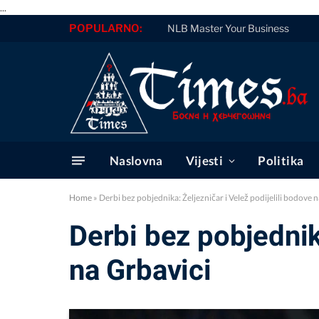
...
POPULARNO:
NLB Master Your Business
Naslovna
Vijesti
Politika
Home
»
Derbi bez pobjednika: Željezničar i Velež podijelili bodove 
Derbi bez pobjednika
na Grbavici