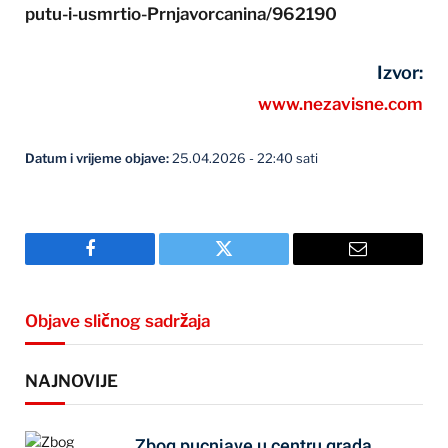
putu-i-usmrtio-Prnjavorcanina/962190
Izvor:
www.nezavisne.com
Datum i vrijeme objave:
25.04.2026 - 22:40 sati
Facebook
Twitter
Email
Objave sličnog sadržaja
NAJNOVIJE
Zbog pucnjave u centru grada