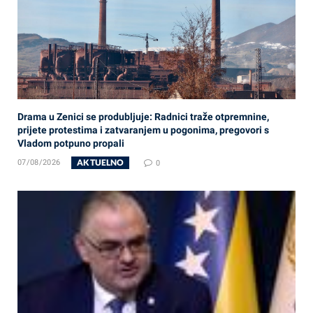
Drama u Zenici se produbljuje: Radnici traže otpremnine,
prijete protestima i zatvaranjem u pogonima, pregovori s
Vladom potpuno propali
AKTUELNO
07/08/2026
0