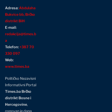
Adresa:
Abdulaha
Bukvice bb, Brčko
distrikt BiH
E-mail:
redakcija@times.b
a
Telefon:
+387 70
330 097
Web:
www.times.ba
Političko Nezavisni
Informativni Portal
Times.ba Brčko
distrikt Bosne i
Hercegovine
,
osnovan je dana