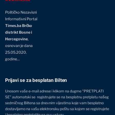
Političko Nezavisni
Informativni Portal
Times.ba Brčko
distrikt Bosne i
Hercegovine
,
osnovan je dana
25.05.2020.
godine…
Prijavi se za besplatan Bilten
Unosom vaše e-mail adrese i klikom na dugme "PRETPLATI
SE" automatski se registrujete se na besplatnu pretplatu našeg
sedmičnog Biltena sa dnevnim vijestima koje vam besplatno
dostavljamo na vašu elektronsku poštu sa kojom se registrujete
i besplatno pretplatite na ovu uslugu.