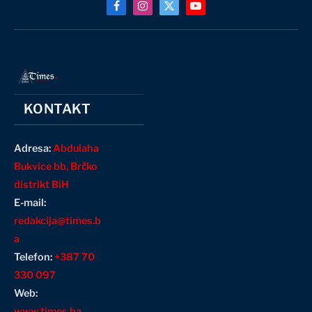
Facebook
Instagram
X
YouTube
(Twitter)
KONTAKT
Adresa:
Abdulaha
Bukvice bb, Brčko
distrikt BiH
E-mail:
redakcija@times.b
a
Telefon:
+387 70
330 097
Web:
www.times.ba