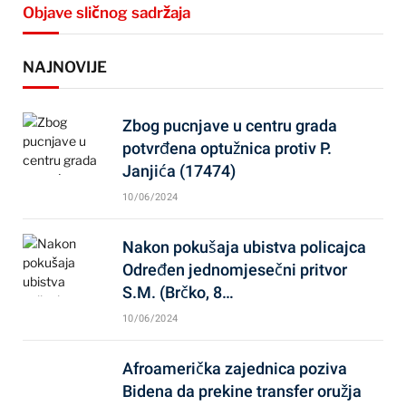
Objave sličnog sadržaja
NAJNOVIJE
Zbog pucnjave u centru grada
potvrđena optužnica protiv P.
Janjića (17474)
10/06/2024
Nakon pokušaja ubistva policajca
Određen jednomjesečni pritvor
S.M. (Brčko, 8…
10/06/2024
Afroamerička zajednica poziva
Bidena da prekine transfer oružja