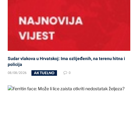
Sudar vlakova u Hrvatskoj: Ima ozlijeđenih, na terenu hitna i
policija
AKTUELNO
08/08/2026
0