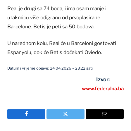
Real je drugi sa 74 boda, i ima osam manje i
utakmicu više odigranu od prvoplasirane
Barcelone. Betis je peti sa 50 bodova.
U narednom kolu, Real će u Barceloni gostovati
Espanyolu, dok će Betis dočekati Oviedo.
Datum i vrijeme objave: 24.04.2026 – 23:22 sati
Izvor:
www.federalna.ba
Facebook
Twitter
Email