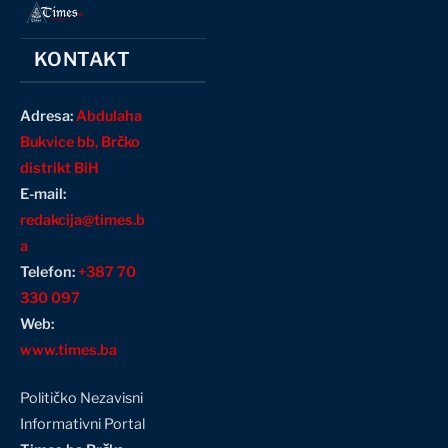
KONTAKT
Adresa:
Abdulaha
Bukvice bb, Brčko
distrikt BiH
E-mail:
redakcija@times.b
a
Telefon:
+387 70
330 097
Web:
www.times.ba
Političko Nezavisni
Informativni Portal