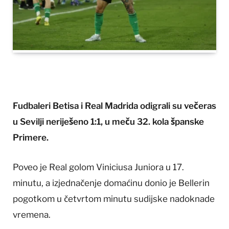
Fudbaleri Betisa i Real Madrida odigrali su večeras
u Sevilji neriješeno 1:1, u meču 32. kola španske
Primere.
Poveo je Real golom Viniciusa Juniora u 17.
minutu, a izjednačenje domaćinu donio je Bellerin
pogotkom u četvrtom minutu sudijske nadoknade
vremena.