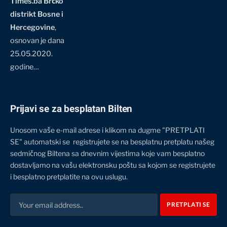
Times.ba Brčko
distrikt Bosne i
Hercegovine
,
osnovan je dana
25.05.2020.
godine…
Prijavi se za besplatan Bilten
Unosom vaše e-mail adrese i klikom na dugme "PRETPLATI
SE" automatski se registrujete se na besplatnu pretplatu našeg
sedmičnog Biltena sa dnevnim vijestima koje vam besplatno
dostavljamo na vašu elektronsku poštu sa kojom se registrujete
i besplatno pretplatite na ovu uslugu.