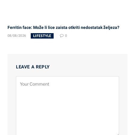
Ferritin face: Može li lice zaista otkriti nedostatak željeza?
LIFESTYLE
08/08/2026
0
LEAVE A REPLY