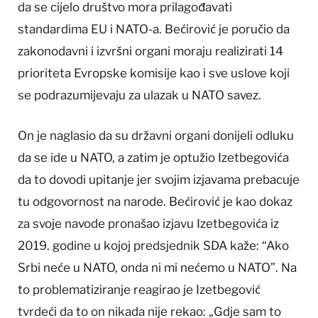
da se cijelo društvo mora prilagođavati
standardima EU i NATO-a. Bećirović je poručio da
zakonodavni i izvršni organi moraju realizirati 14
prioriteta Evropske komisije kao i sve uslove koji
se podrazumijevaju za ulazak u NATO savez.
On je naglasio da su državni organi donijeli odluku
da se ide u NATO, a zatim je optužio Izetbegovića
da to dovodi upitanje jer svojim izjavama prebacuje
tu odgovornost na narode. Bećirović je kao dokaz
za svoje navode pronašao izjavu Izetbegovića iz
2019. godine u kojoj predsjednik SDA kaže: “Ako
Srbi neće u NATO, onda ni mi nećemo u NATO”. Na
to problematiziranje reagirao je Izetbegović
tvrdeći da to on nikada nije rekao: „Gdje sam to