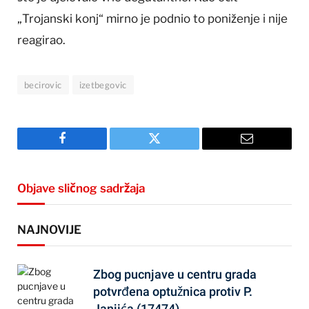
„Trojanski konj“ mirno je podnio to poniženje i nije
reagirao.
becirovic
izetbegovic
Facebook
Twitter
Email
Objave sličnog sadržaja
NAJNOVIJE
Zbog pucnjave u centru grada
potvrđena optužnica protiv P.
Janjića (17474)