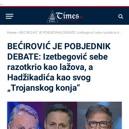
...
Home
»
BEĆIROVIĆ JE POBJEDNIK DEBATE: Izetbegović sebe razotkrio kao lažova, a Hadžikadića kao svog „Trojanskog konja“
BEĆIROVIĆ JE POBJEDNIK
DEBATE: Izetbegović sebe
razotkrio kao lažova, a
Hadžikadića kao svog
„Trojanskog konja“