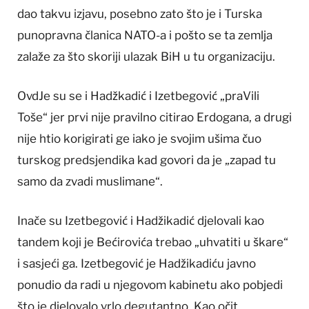
dao takvu izjavu, posebno zato što je i Turska
punopravna članica NATO-a i pošto se ta zemlja
zalaže za što skoriji ulazak BiH u tu organizaciju.
OvdJe su se i Hadžkadić i Izetbegović „praVili
Toše“ jer prvi nije pravilno citirao Erdogana, a drugi
nije htio korigirati ge iako je svojim ušima čuo
turskog predsjendika kad govori da je „zapad tu
samo da zvadi muslimane“.
Inače su Izetbegović i Hadžikadić djelovali kao
tandem koji je Bećirovića trebao „uhvatiti u škare“
i sasjeći ga. Izetbegović je Hadžikadiću javno
ponudio da radi u njegovom kabinetu ako pobjedi
što je djelovalo vrlo degutantno. Kao očit