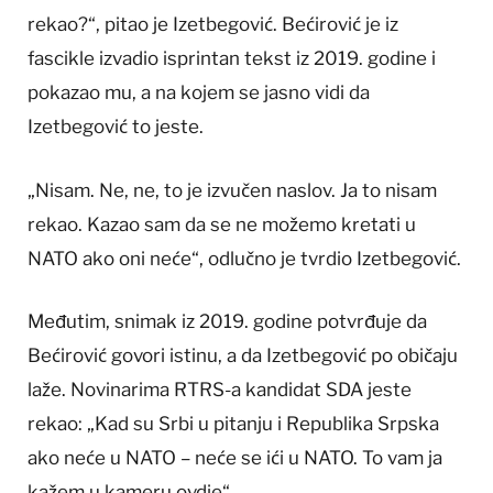
rekao?“, pitao je Izetbegović. Bećirović je iz
fascikle izvadio isprintan tekst iz 2019. godine i
pokazao mu, a na kojem se jasno vidi da
Izetbegović to jeste.
„Nisam. Ne, ne, to je izvučen naslov. Ja to nisam
rekao. Kazao sam da se ne možemo kretati u
NATO ako oni neće“, odlučno je tvrdio Izetbegović.
Međutim, snimak iz 2019. godine potvrđuje da
Bećirović govori istinu, a da Izetbegović po običaju
laže. Novinarima RTRS-a kandidat SDA jeste
rekao: „Kad su Srbi u pitanju i Republika Srpska
ako neće u NATO – neće se ići u NATO. To vam ja
kažem u kameru ovdje“.