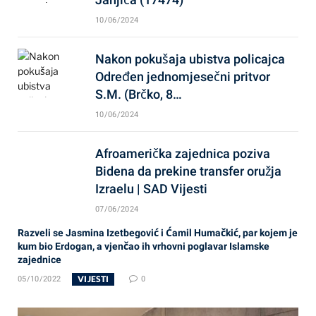
10/06/2024
Nakon pokušaja ubistva policajca
Određen jednomjesečni pritvor
S.M. (Brčko, 8…
10/06/2024
Afroamerička zajednica poziva
Bidena da prekine transfer oružja
Izraelu | SAD Vijesti
07/06/2024
Razveli se Jasmina Izetbegović i Ćamil Humačkić, par kojem je
kum bio Erdogan, a vjenčao ih vrhovni poglavar Islamske
zajednice
VIJESTI
05/10/2022
0