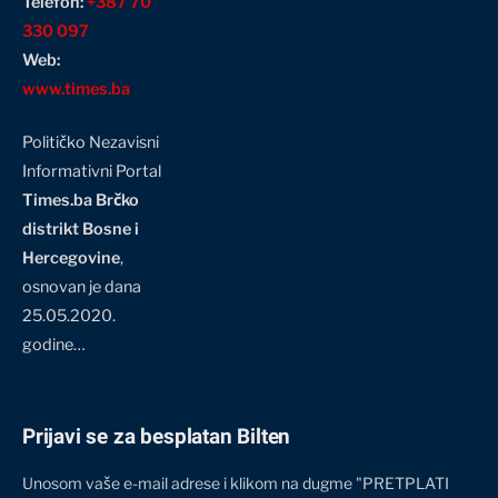
Telefon:
+387 70
330 097
Web:
www.times.ba
Političko Nezavisni
Informativni Portal
Times.ba Brčko
distrikt Bosne i
Hercegovine
,
osnovan je dana
25.05.2020.
godine…
Prijavi se za besplatan Bilten
Unosom vaše e-mail adrese i klikom na dugme "PRETPLATI