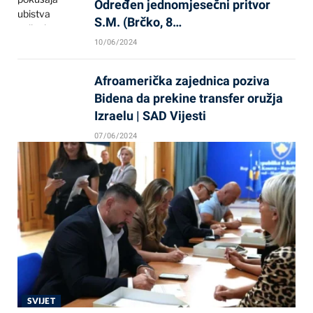
Određen jednomjesečni pritvor
S.M. (Brčko, 8…
10/06/2024
Afroamerička zajednica poziva
Bidena da prekine transfer oružja
Izraelu | SAD Vijesti
07/06/2024
SVIJET