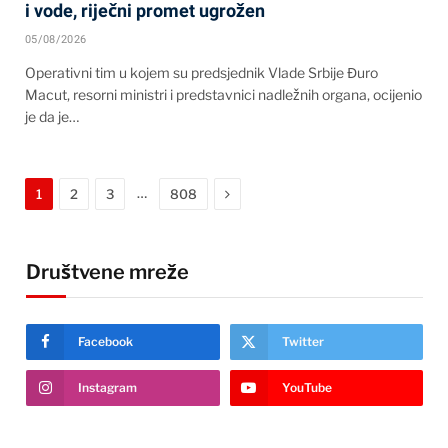
i vode, riječni promet ugrožen
05/08/2026
Operativni tim u kojem su predsjednik Vlade Srbije Đuro
Macut, resorni ministri i predstavnici nadležnih organa, ocijenio
je da je…
Next
…
1
2
3
808
Društvene mreže
Facebook
Twitter
Instagram
YouTube