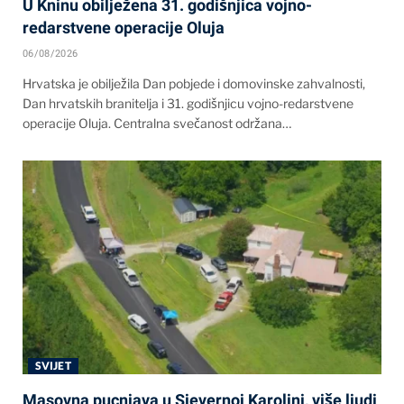
U Kninu obilježena 31. godišnjica vojno-
redarstvene operacije Oluja
06/08/2026
Hrvatska je obilježila Dan pobjede i domovinske zahvalnosti,
Dan hrvatskih branitelja i 31. godišnjicu vojno-redarstvene
operacije Oluja. Centralna svečanost održana…
SVIJET
Masovna pucnjava u Sjevernoj Karolini, više ljudi