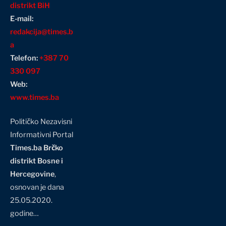
distrikt BiH
E-mail:
redakcija@times.b
a
Telefon:
+387 70
330 097
Web:
www.times.ba
Političko Nezavisni
Informativni Portal
Times.ba Brčko
distrikt Bosne i
Hercegovine
,
osnovan je dana
25.05.2020.
godine…