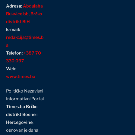
Adresa:
Abdulaha
Bukvice bb, Brčko
distrikt BiH
E-mail:
redakcija@times.b
a
Telefon:
+387 70
330 097
Web:
www.times.ba
Političko Nezavisni
Informativni Portal
Times.ba Brčko
distrikt Bosne i
Hercegovine
,
osnovan je dana