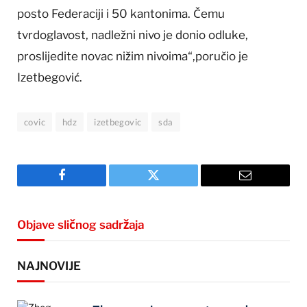
posto Federaciji i 50 kantonima. Čemu
tvrdoglavost, nadležni nivo je donio odluke,
proslijedite novac nižim nivoima“,poručio je
Izetbegović.
covic
hdz
izetbegovic
sda
Facebook
Twitter
Email
Objave sličnog sadržaja
NAJNOVIJE