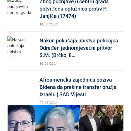
Zbog pucnjave u centru grada
potvrđena optužnica protiv P.
Janjića (17474)
10/06/2024
Nakon pokušaja ubistva policajca
Određen jednomjesečni pritvor
S.M. (Brčko, 8…
10/06/2024
Afroamerička zajednica poziva
Bidena da prekine transfer oružja
Izraelu | SAD Vijesti
07/06/2024