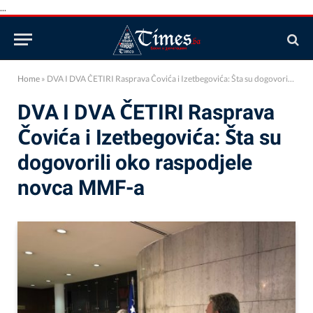
...
Home
»
DVA I DVA ČETIRI Rasprava Čovića i Izetbegovića: Šta su dogovorili oko raspodjele novca MMF-a
DVA I DVA ČETIRI Rasprava
Čovića i Izetbegovića: Šta su
dogovorili oko raspodjele
novca MMF-a