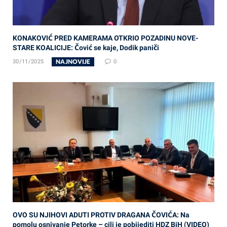
KONAKOVIĆ PRED KAMERAMA OTKRIO POZADINU NOVE-
STARE KOALICIJE: Čović se kaje, Dodik paniči
NAJNOVIJE
30/11/2025
0
OVO SU NJIHOVI ADUTI PROTIV DRAGANA ČOVIĆA: Na
pomolu osnivanje Petorke – cilj je pobijediti HDZ BiH (VIDEO)