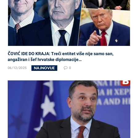
ČOVIĆ IDE DO KRAJA: Treći entitet više nije samo san,
angažiran i šef hrvatske diplomacije…
NAJNOVIJE
06/12/2025
0