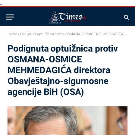
...
Home
»
Podignuta optuižnica protiv OSMANA-OSMICE MEHMEDAGIĆA direktora Obavještajno-sigurnosne agencije BiH (OSA)
Podignuta optuižnica protiv
OSMANA-OSMICE
MEHMEDAGIĆA direktora
Obavještajno-sigurnosne
agencije BiH (OSA)