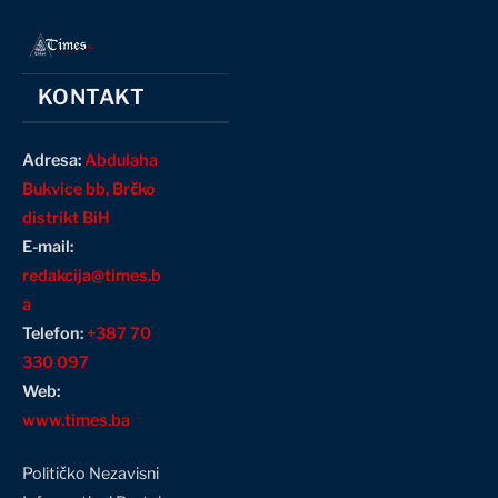
KONTAKT
Adresa:
Abdulaha
Bukvice bb, Brčko
distrikt BiH
E-mail:
redakcija@times.b
a
Telefon:
+387 70
330 097
Web:
www.times.ba
Političko Nezavisni