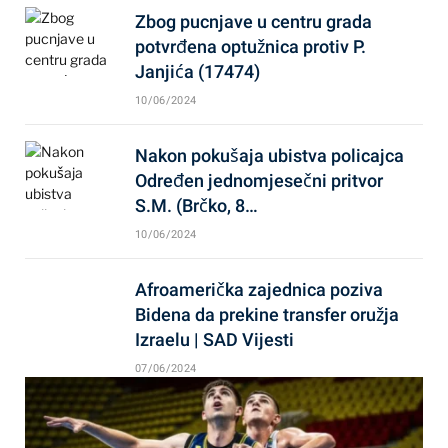
Zbog pucnjave u centru grada
potvrđena optužnica protiv P.
Janjića (17474)
10/06/2024
Nakon pokušaja ubistva policajca
Određen jednomjesečni pritvor
S.M. (Brčko, 8…
10/06/2024
Afroamerička zajednica poziva
Bidena da prekine transfer oružja
Izraelu | SAD Vijesti
07/06/2024