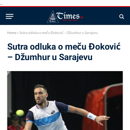
...
Home
»
Sutra odluka o meču Đoković – Džumhur u Sarajevu
Sutra odluka o meču Đoković
– Džumhur u Sarajevu