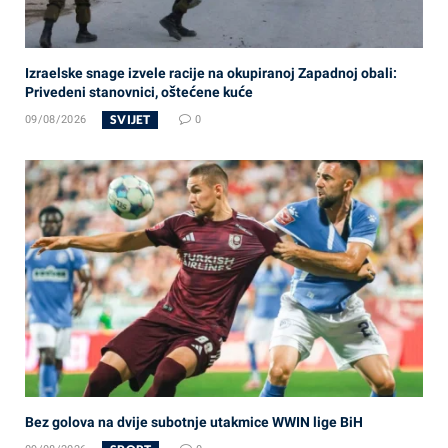
Izraelske snage izvele racije na okupiranoj Zapadnoj obali:
Privedeni stanovnici, oštećene kuće
SVIJET
09/08/2026
0
Bez golova na dvije subotnje utakmice WWIN lige BiH