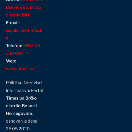
Bukvice bb, Brčko
distrikt BiH
E-mail:
redakcija@times.b
a
Telefon:
+387 70
330 097
Web:
www.times.ba
Političko Nezavisni
Informativni Portal
Times.ba Brčko
distrikt Bosne i
Hercegovine
,
osnovan je dana
25.05.2020.