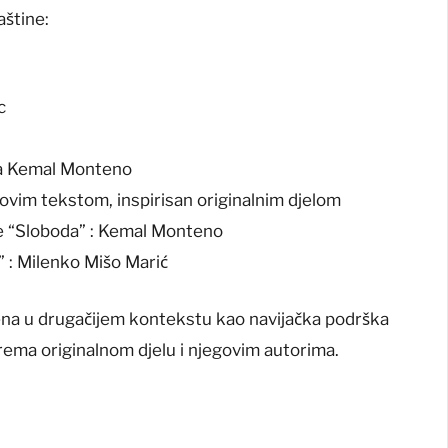
aštine:
c
ora Kemal Monteno
ovim tekstom, inspirisan originalnim djelom
e “Sloboda” : Kemal Monteno
” : Milenko Mišo Marić
ena u drugačijem kontekstu kao navijačka podrška
rema originalnom djelu i njegovim autorima.