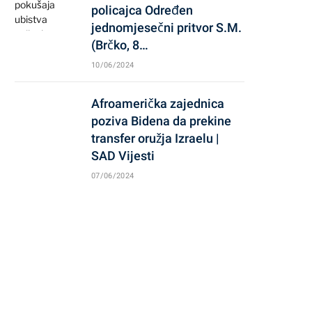
policajca Određen
jednomjesečni pritvor S.M.
(Brčko, 8…
10/06/2024
Afroamerička zajednica
poziva Bidena da prekine
transfer oružja Izraelu |
SAD Vijesti
07/06/2024