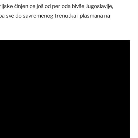
ijske činjenice još od perioda bivše Jugoslavije,
 pa sve do savremenog trenutka i plasmana na