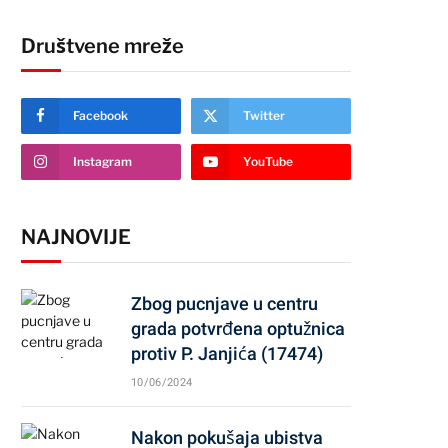
Društvene mreže
Facebook
Twitter
Instagram
YouTube
NAJNOVIJE
Zbog pucnjave u centru
grada potvrđena optužnica
protiv P. Janjića (17474)
10/06/2024
Nakon pokušaja ubistva