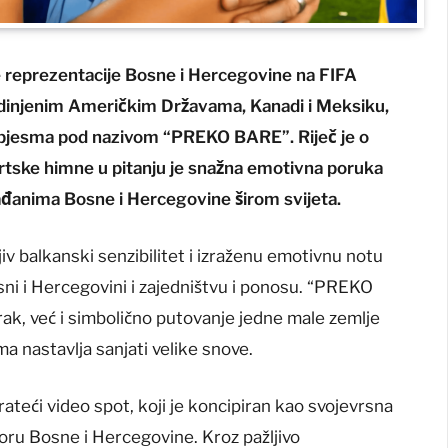
e reprezentacije Bosne i Hercegovine na FIFA
jedinjenim Američkim Državama, Kanadi i Meksiku,
ka pjesma pod nazivom “PREKO BARE”. Riječ je o
portske himne u pitanju je snažna emotivna poruka
rađanima Bosne i Hercegovine širom svijeta.
iv balkanski senzibilitet i izraženu emotivnu notu
osni i Hercegovini i zajedništvu i ponosu. “PREKO
ak, već i simbolično putovanje jedne male zemlje
ma nastavlja sanjati velike snove.
teći video spot, koji je koncipiran kao svojevrsna
toru Bosne i Hercegovine. Kroz pažljivo