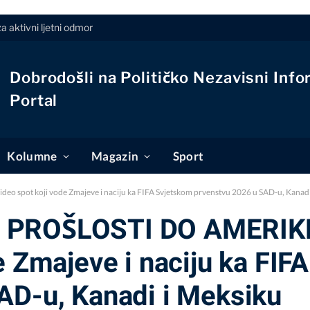
 širi se Europom: Najgore je u Italiji i Grčkoj
Dobrodošli na Političko Nezavisni Info
Portal
Kolumne
Magazin
Sport
spot koji vode Zmajeve i naciju ka FIFA Svjetskom prvenstvu 2026 u SAD-u, Kanadi
 PROŠLOSTI DO AMERIKE”
e Zmajeve i naciju ka FIF
AD-u, Kanadi i Meksiku