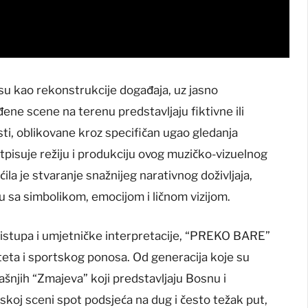
 su kao rekonstrukcije događaja, uz jasno
ene scene na terenu predstavljaju fiktivne ili
ti, oblikovane kroz specifičan ugao gledanja
otpisuje režiju i produkciju ovog muzičko-vizuelnog
la je stvaranje snažnijeg narativnog doživljaja,
ću sa simbolikom, emocijom i ličnom vizijom.
istupa i umjetničke interpretacije, “PREKO BARE”
iteta i sportskog ponosa. Od generacija koje su
ašnjih “Zmajeva” koji predstavljaju Bosnu i
skoj sceni spot podsjeća na dug i često težak put,