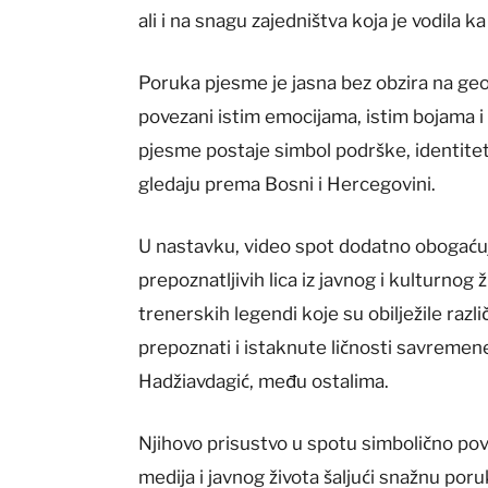
ali i na snagu zajedništva koja je vodila k
Poruka pjesme je jasna bez obzira na ge
povezani istim emocijama, istim bojama 
pjesme postaje simbol podrške, identitet
gledaju prema Bosni i Hercegovini.
U nastavku, video spot dodatno obogaćuje
prepoznatljivih lica iz javnog i kulturnog
trenerskih legendi koje su obilježile razl
prepoznati i istaknute ličnosti savreme
Hadžiavdagić, među ostalima.
Njihovo prisustvo u spotu simbolično pove
medija i javnog života šaljući snažnu por