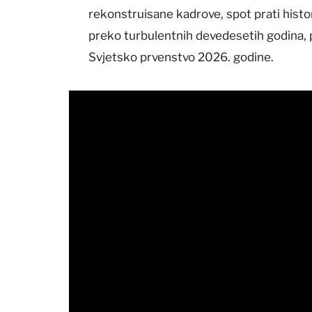
rekonstruisane kadrove, spot prati histor
preko turbulentnih devedesetih godina,
Svjetsko prvenstvo 2026. godine.