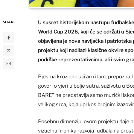
U susret historijskom nastupu fudbalsk
SHARE
World Cup 2026, koji će se održati u S
objavljena je nova navijačka i patriots
projektu koji nadilazi klasične okvire s
podrške reprezentativcima, ali i svim g
Pjesma kroz energičan ritam, prepoznatlj
govori o vjeri u bolje sutra, suživotu u B
BARE” ne predstavlja samo muzički iskor
velikog srca, koja uprkos brojnim izazovi
Posebnu dimenziju ovom projektu daje pra
vizuelna hronika razvoja fudbala na pros