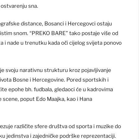
a ostvarenju sna.
ografske distance, Bosanci i Hercegovci ostaju
i istim snom. “PREKO BARE” tako postaje više od
a i nade u trenutku kada oči cijelog svijeta ponovo
 svoju narativnu strukturu kroz pojavljivanje
 života Bosne i Hercegovine. Pored sportskih i
ičite epohe bh. fudbala, gledaoci će u kadrovima
ne scene, poput Edo Maajka, kao i Hana
zuje različite sfere društva od sporta i muzike do
uku jedinstva i zajedničke podrške reprezentaciji.