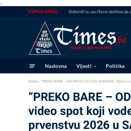
...
POPULARNO:
Virus za koji nema cjepiva ni lijeka
Naslovna
Vijesti
Politika
Home
»
“PREKO BARE – OD PROŠLOSTI DO AMERIKE”: Pjesma i video 
“PREKO BARE – OD
video spot koji vod
prvenstvu 2026 u S