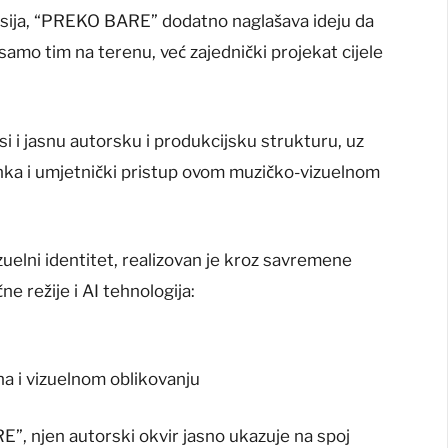
fesija, “PREKO BARE” dodatno naglašava ideju da
samo tim na terenu, već zajednički projekat cijele
i i jasnu autorsku i produkcijsku strukturu, uz
nka i umjetnički pristup ovom muzičko-vizuelnom
izuelni identitet, realizovan je kroz savremene
e režije i AI tehnologija:
na i vizuelnom oblikovanju
”, njen autorski okvir jasno ukazuje na spoj