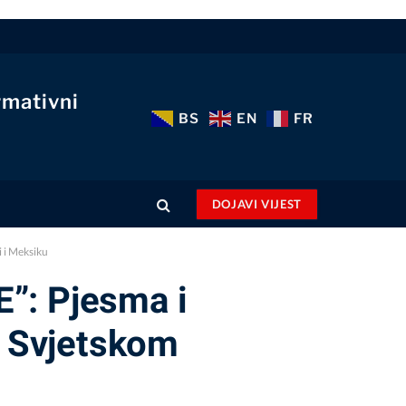
rmativni
BS
EN
FR
DOJAVI VIJEST
 i Meksiku
: Pjesma i
A Svjetskom