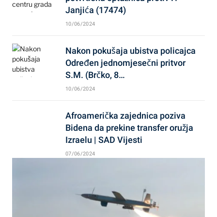
Janjića (17474)
10/06/2024
Nakon pokušaja ubistva policajca
Određen jednomjesečni pritvor
S.M. (Brčko, 8…
10/06/2024
Afroamerička zajednica poziva
Bidena da prekine transfer oružja
Izraelu | SAD Vijesti
07/06/2024