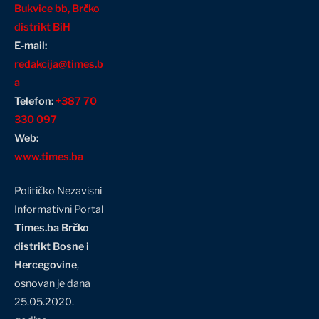
Bukvice bb, Brčko
distrikt BiH
E-mail:
redakcija@times.b
a
Telefon:
+387 70
330 097
Web:
www.times.ba
Političko Nezavisni
Informativni Portal
Times.ba Brčko
distrikt Bosne i
Hercegovine
,
osnovan je dana
25.05.2020.