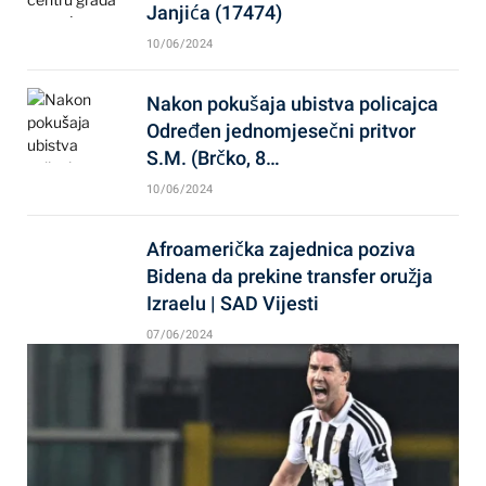
Janjića (17474)
10/06/2024
Nakon pokušaja ubistva policajca
Određen jednomjesečni pritvor
S.M. (Brčko, 8…
10/06/2024
Afroamerička zajednica poziva
Bidena da prekine transfer oružja
Izraelu | SAD Vijesti
07/06/2024