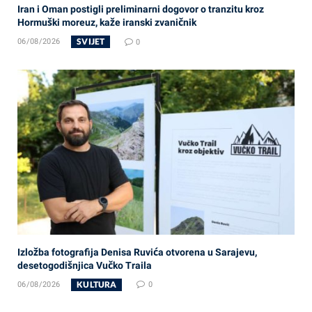
Iran i Oman postigli preliminarni dogovor o tranzitu kroz
Hormuški moreuz, kaže iranski zvaničnik
SVIJET
06/08/2026
0
Izložba fotografija Denisa Ruvića otvorena u Sarajevu,
desetogodišnjica Vučko Traila
KULTURA
06/08/2026
0