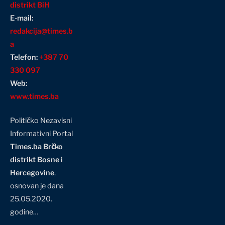
distrikt BiH
E-mail:
redakcija@times.b
a
Telefon:
+387 70
330 097
Web:
www.times.ba
Političko Nezavisni
Informativni Portal
Times.ba Brčko
distrikt Bosne i
Hercegovine
,
osnovan je dana
25.05.2020.
godine…