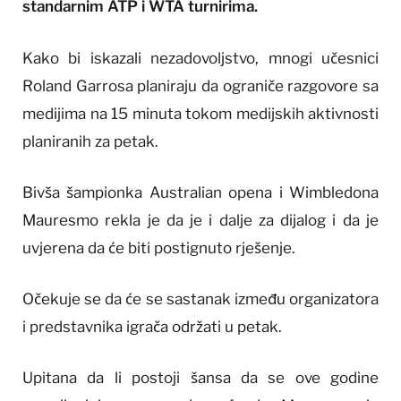
standarnim ATP i WTA turnirima.
Kako bi iskazali nezadovoljstvo, mnogi učesnici
Roland Garrosa planiraju da ograniče razgovore sa
medijima na 15 minuta tokom medijskih aktivnosti
planiranih za petak.
Bivša šampionka Australian opena i Wimbledona
Mauresmo rekla je da je i dalje za dijalog i da je
uvjerena da će biti postignuto rješenje.
Očekuje se da će se sastanak između organizatora
i predstavnika igrača održati u petak.
Upitana da li postoji šansa da se ove godine