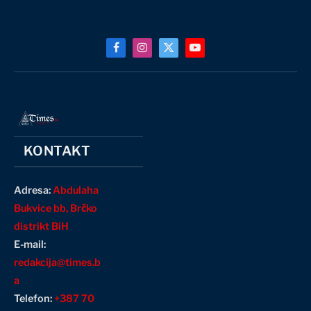
Facebook
Instagram
X
YouTube
(Twitter)
KONTAKT
Adresa:
Abdulaha
Bukvice bb, Brčko
distrikt BiH
E-mail:
redakcija@times.b
a
Telefon:
+387 70