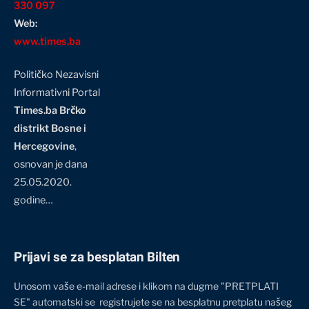
330 097
Web:
www.times.ba
Političko Nezavisni
Informativni Portal
Times.ba Brčko
distrikt Bosne i
Hercegovine
,
osnovan je dana
25.05.2020.
godine…
Prijavi se za besplatan Bilten
Unosom vaše e-mail adrese i klikom na dugme "PRETPLATI
SE" automatski se registrujete se na besplatnu pretplatu našeg