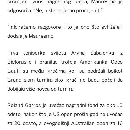
promijeni iznos nagradnog fonda, Mauresmo je
odgovorila: “Ne, ništa nećemo promijeniti”.
“Iniciraćemo razgovore i to je ono što svi žele”,
dodala je Mauresmo.
Prva teniserka svijeta Aryna Sabalenka iz
Bjelorusije i branilac trofeja Amerikanka Coco
Gauff su među igračima koji su podržali bojkot
Grand slam turnira ako igrači ne budu počeli da
dobijaju više novca od turnira.
Roland Garros je uvećao nagradni fond za oko 10
odsto, nakon što je US open prošle godine uvećao
za 20 odsto, a ovogodišnji Australian open za 16