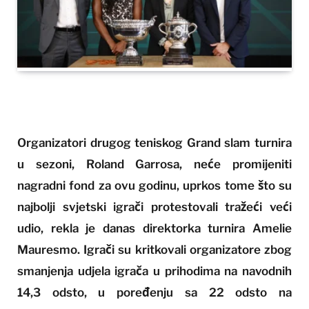
Organizatori drugog teniskog Grand slam turnira
u sezoni, Roland Garrosa, neće promijeniti
nagradni fond za ovu godinu, uprkos tome što su
najbolji svjetski igrači protestovali tražeći veći
udio, rekla je danas direktorka turnira Amelie
Mauresmo. Igrači su kritkovali organizatore zbog
smanjenja udjela igrača u prihodima na navodnih
14,3 odsto, u poređenju sa 22 odsto na