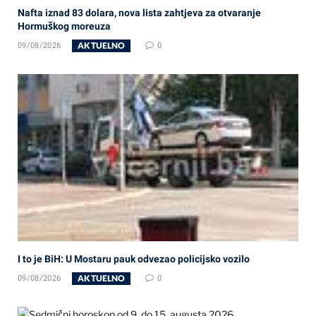
Nafta iznad 83 dolara, nova lista zahtjeva za otvaranje
Hormuškog moreuza
AKTUELNO
09/08/2026
0
I to je BiH: U Mostaru pauk odvezao policijsko vozilo
AKTUELNO
09/08/2026
0