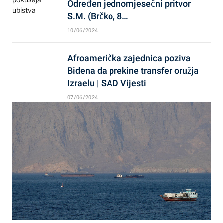
Određen jednomjesečni pritvor
S.M. (Brčko, 8…
10/06/2024
Afroamerička zajednica poziva
Bidena da prekine transfer oružja
Izraelu | SAD Vijesti
07/06/2024