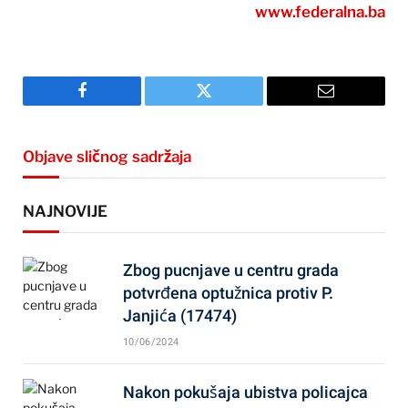
www.federalna.ba
Facebook
Twitter
Email
Objave sličnog sadržaja
NAJNOVIJE
Zbog pucnjave u centru grada
potvrđena optužnica protiv P.
Janjića (17474)
10/06/2024
Nakon pokušaja ubistva policajca