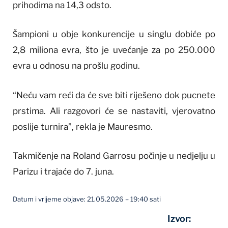
prihodima na 14,3 odsto.
Šampioni u obje konkurencije u singlu dobiće po
2,8 miliona evra, što je uvećanje za po 250.000
evra u odnosu na prošlu godinu.
“Neću vam reći da će sve biti riješeno dok pucnete
prstima. Ali razgovori će se nastaviti, vjerovatno
poslije turnira”, rekla je Mauresmo.
Takmičenje na Roland Garrosu počinje u nedjelju u
Parizu i trajaće do 7. juna.
Datum i vrijeme objave: 21.05.2026 – 19:40 sati
Izvor: