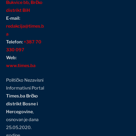
Bukvice bb, Brčko
distrikt BiH
E-mail:
redakcija@times.b
a
Telefon:
+387 70
330 097
Web:
www.times.ba
Političko Nezavisni
Informativni Portal
Times.ba Brčko
distrikt Bosne i
Hercegovine
,
osnovan je dana
25.05.2020.
godine…