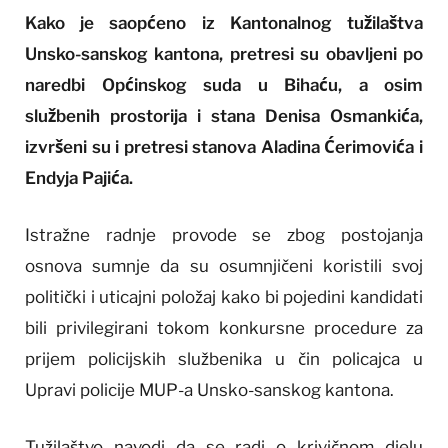
Kako je saopćeno iz Kantonalnog tužilaštva
Unsko-sanskog kantona, pretresi su obavljeni po
naredbi Općinskog suda u Bihaću, a osim
službenih prostorija i stana Denisa Osmankića,
izvršeni su i pretresi stanova Aladina Ćerimovića i
Endyja Pajića.
Istražne radnje provode se zbog postojanja
osnova sumnje da su osumnjičeni koristili svoj
politički i uticajni položaj kako bi pojedini kandidati
bili privilegirani tokom konkursne procedure za
prijem policijskih službenika u čin policajca u
Upravi policije MUP-a Unsko-sanskog kantona.
Tužilaštvo navodi da se radi o krivičnom djelu