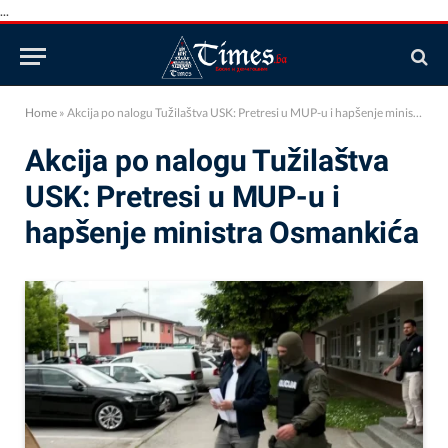
...
Home
»
Akcija po nalogu Tužilaštva USK: Pretresi u MUP-u i hapšenje ministra Osmankića
Akcija po nalogu Tužilaštva
USK: Pretresi u MUP-u i
hapšenje ministra Osmankića