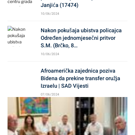
Janjića (17474)
10/06/2024
Nakon pokušaja ubistva policajca
Određen jednomjesečni pritvor
S.M. (Brčko, 8…
10/06/2024
Afroamerička zajednica poziva
Bidena da prekine transfer oružja
Izraelu | SAD Vijesti
07/06/2024