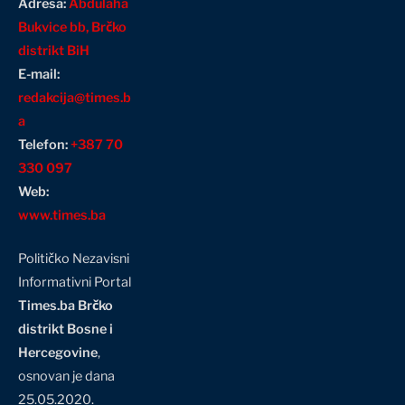
Adresa:
Abdulaha
Bukvice bb, Brčko
distrikt BiH
E-mail:
redakcija@times.b
a
Telefon:
+387 70
330 097
Web:
www.times.ba
Političko Nezavisni
Informativni Portal
Times.ba Brčko
distrikt Bosne i
Hercegovine
,
osnovan je dana
25.05.2020.