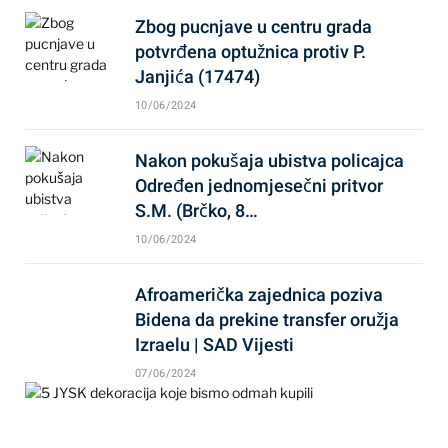
Zbog pucnjave u centru grada
potvrđena optužnica protiv P.
Janjića (17474)
10/06/2024
Nakon pokušaja ubistva policajca
Određen jednomjesečni pritvor
S.M. (Brčko, 8…
10/06/2024
Afroamerička zajednica poziva
Bidena da prekine transfer oružja
Izraelu | SAD Vijesti
07/06/2024