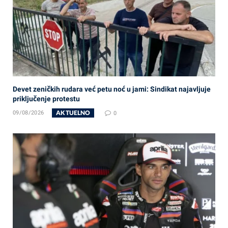
Devet zeničkih rudara već petu noć u jami: Sindikat najavljuje
priključenje protestu
AKTUELNO
09/08/2026
0