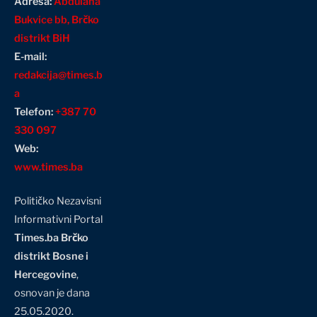
Adresa:
Abdulaha
Bukvice bb, Brčko
distrikt BiH
E-mail:
redakcija@times.b
a
Telefon:
+387 70
330 097
Web:
www.times.ba
Političko Nezavisni
Informativni Portal
Times.ba Brčko
distrikt Bosne i
Hercegovine
,
osnovan je dana
25.05.2020.