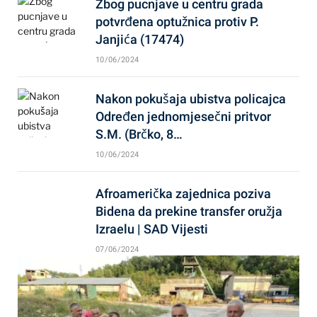
Zbog pucnjave u centru grada
potvrđena optužnica protiv P.
Janjića (17474)
10/06/2024
Nakon pokušaja ubistva policajca
Određen jednomjesečni pritvor
S.M. (Brčko, 8…
10/06/2024
Afroamerička zajednica poziva
Bidena da prekine transfer oružja
Izraelu | SAD Vijesti
07/06/2024