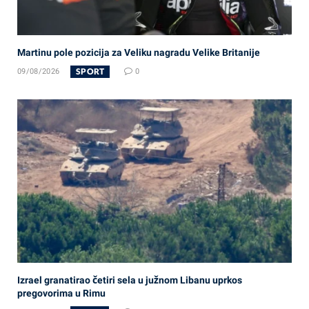
Martinu pole pozicija za Veliku nagradu Velike Britanije
SPORT
09/08/2026
0
Izrael granatirao četiri sela u južnom Libanu uprkos
pregovorima u Rimu