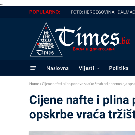
...
POPULARNO:
FOTO: HERCEGOVINA I DALMACI
Naslovna
Vijesti
Politika
Home
»
Cijene nafte i plina ponovo skaču: Strah od poremećaja opsk
Cijene nafte i plin
opskrbe vraća tržiš