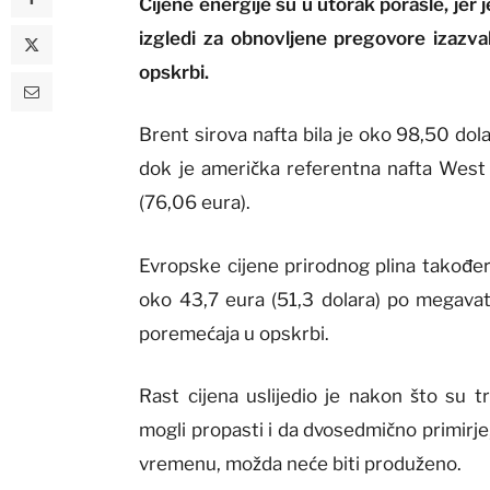
Cijene energije su u utorak porasle, jer 
izgledi za obnovljene pregovore izazva
opskrbi.
Brent sirova nafta bila je oko 98,50 dol
dok je američka referentna nafta West
(76,06 eura).
Evropske cijene prirodnog plina također 
oko 43,7 eura (51,3 dolara) po megavat-s
poremećaja u opskrbi.
Rast cijena uslijedio je nakon što su t
mogli propasti i da dvosedmično primirj
vremenu, možda neće biti produženo.