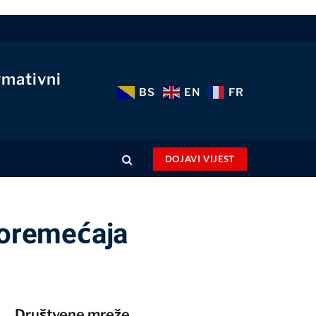
rmativni
BS
EN
FR
DOJAVI VIJEST
poremećaja
Društvene mreže