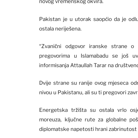
novog vremenskog okvira.
Pakistan je u utorak saopćio da je od
ostala neriješena.
“Zvanični odgovor iranske strane o 
pregovorima u Islamabadu se još uvi
informisanja Attaullah Tarar na društven
Dvije strane su ranije ovog mjeseca od
nivou u Pakistanu, ali su ti pregovori za
Energetska tržišta su ostala vrlo os
moreuza, ključne rute za globalne poši
diplomatske napetosti hrani zabrinutos