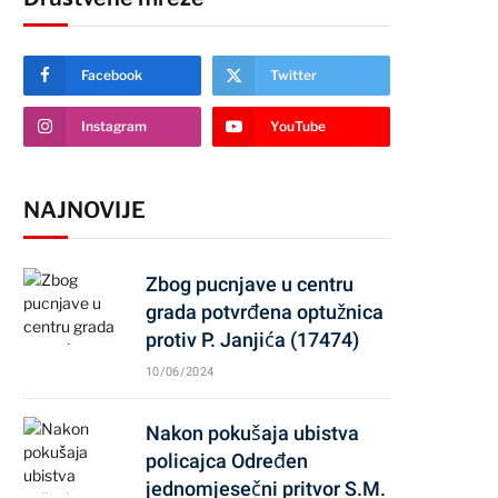
Facebook
Twitter
Instagram
YouTube
NAJNOVIJE
Zbog pucnjave u centru
grada potvrđena optužnica
protiv P. Janjića (17474)
10/06/2024
Nakon pokušaja ubistva
policajca Određen
jednomjesečni pritvor S.M.