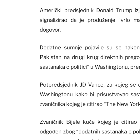
Američki predsjednik Donald Trump izjav
signalizirao da je produženje “vrlo 
dogovor.
Dodatne sumnje pojavile su se nakon 
Pakistan na drugi krug direktnih preg
sastanaka o politici” u Washingtonu, pre
Potpredsjednik JD Vance, za kojeg se o
Washingtonu kako bi prisustvovao sast
zvaničnika kojeg je citirao “The New Yor
Zvaničnik Bijele kuće kojeg je citira
odgođen zbog “dodatnih sastanaka o poli