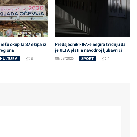
rešu okupila 37 ekipa iz
Predsjednik FIFA-e negira tvrdnju da
 regiona
je UEFA platila navodnoj ljubavnici
KULTURA
SPORT
0
08/08/2026
0