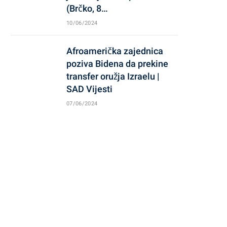
(Brčko, 8…
10/06/2024
Afroamerička zajednica
poziva Bidena da prekine
transfer oružja Izraelu |
SAD Vijesti
07/06/2024