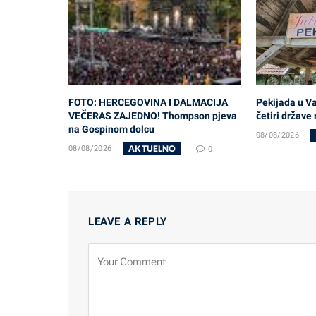
FOTO: HERCEGOVINA I DALMACIJA
Pekijada u Va
VEČERAS ZAJEDNO! Thompson pjeva
četiri države
na Gospinom dolcu
08/08/2026
AKTUELNO
08/08/2026
0
LEAVE A REPLY