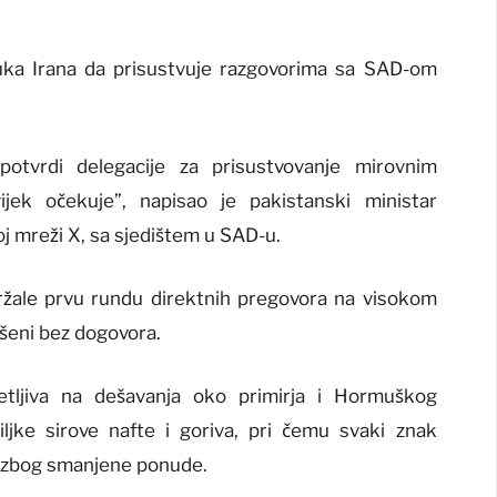
luka Irana da prisustvuje razgovorima sa SAD-om
potvrdi delegacije za prisustvovanje mirovnim
jek očekuje”, napisao je pakistanski ministar
oj mreži X, sa sjedištem u SAD-u.
ržale prvu rundu direktnih pregovora na visokom
vršeni bez dogovora.
jetljiva na dešavanja oko primirja i Hormuškog
ljke sirove nafte i goriva, pri čemu svaki znak
t zbog smanjene ponude.