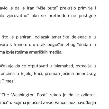
io je da je Iran “više puta” prekršio primirje i
malo vjerovatno” ako se prethodno ne postigne
što je planirani odlazak američke delegacije u
ovora s Iranom u utorak odgođen zbog “dodatnih
ma izvještajima američkih medija.
čekuje da će otputovati u Islamabad, ostao je u
ancima u Bijeloj kući, prema riječima američkog
k Times”.
o “The Washington Post” rekao je da je odlazak
tici” u kojima je učestvovao Vance, bez navođenja