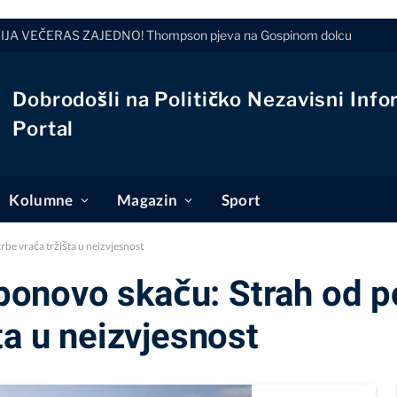
JA VEČERAS ZAJEDNO! Thompson pjeva na Gospinom dolcu
Dobrodošli na Političko Nezavisni Info
Portal
Kolumne
Magazin
Sport
rbe vraća tržišta u neizvjesnost
a ponovo skaču: Strah od 
ta u neizvjesnost