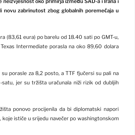
je neizvjesnost oko primirja između SAD-a i Irana i
li novu zabrinutost zbog globalnih poremećaja u
ara (83,61 eura) po barelu od 18.40 sati po GMT-u,
 Texas Intermediate porasla na oko 89,60 dolara
su porasle za 8,2 posto, a TTF fjučersi su pali na
atu, jer su tržišta uračunala niži rizik od dubljih
ržišta ponovo procijenila da bi diplomatski napori
e, koje ističe u srijedu navečer po washingtonskom