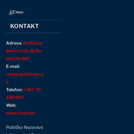
KONTAKT
Adresa:
Abdulaha
Bukvice bb, Brčko
distrikt BiH
E-mail:
redakcija@times.b
a
Telefon:
+387 70
330 097
Web:
www.times.ba
Političko Nezavisni