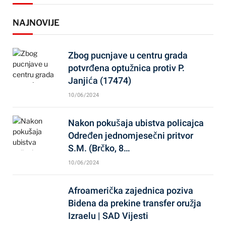
NAJNOVIJE
Zbog pucnjave u centru grada
potvrđena optužnica protiv P.
Janjića (17474)
10/06/2024
Nakon pokušaja ubistva policajca
Određen jednomjesečni pritvor
S.M. (Brčko, 8…
10/06/2024
Afroamerička zajednica poziva
Bidena da prekine transfer oružja
Izraelu | SAD Vijesti