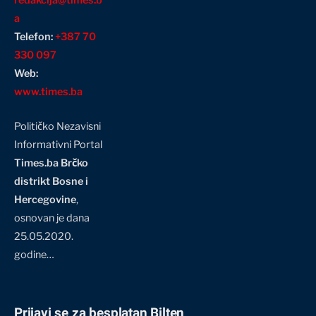
redakcija@times.b
a
Telefon:
+387 70
330 097
Web:
www.times.ba
Političko Nezavisni
Informativni Portal
Times.ba Brčko
distrikt Bosne i
Hercegovine
,
osnovan je dana
25.05.2020.
godine…
Prijavi se za besplatan Bilten