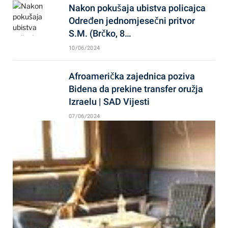
Nakon pokušaja ubistva policajca
Određen jednomjesečni pritvor
S.M. (Brčko, 8…
10/06/2024
Afroamerička zajednica poziva
Bidena da prekine transfer oružja
Izraelu | SAD Vijesti
07/06/2024