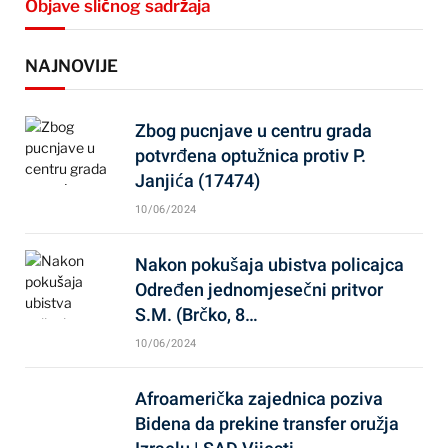
Objave sličnog sadržaja
NAJNOVIJE
Zbog pucnjave u centru grada
potvrđena optužnica protiv P.
Janjića (17474)
10/06/2024
Nakon pokušaja ubistva policajca
Određen jednomjesečni pritvor
S.M. (Brčko, 8…
10/06/2024
Afroamerička zajednica poziva
Bidena da prekine transfer oružja