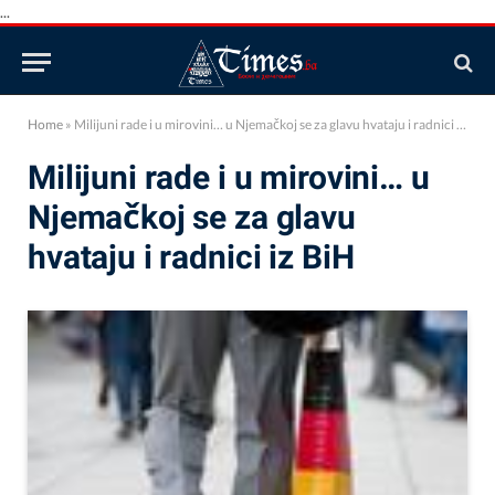
...
Home
»
Milijuni rade i u mirovini… u Njemačkoj se za glavu hvataju i radnici iz BiH
Milijuni rade i u mirovini… u
Njemačkoj se za glavu
hvataju i radnici iz BiH