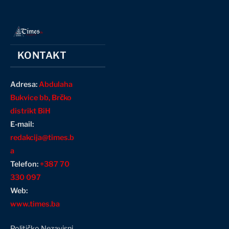
KONTAKT
Adresa:
Abdulaha
Bukvice bb, Brčko
distrikt BiH
E-mail:
redakcija@times.b
a
Telefon:
+387 70
330 097
Web:
www.times.ba
Političko Nezavisni