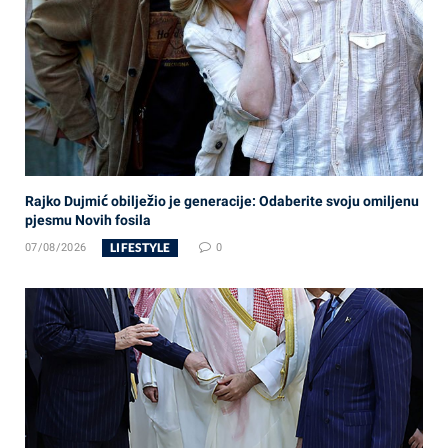
Rajko Dujmić obilježio je generacije: Odaberite svoju omiljenu
pjesmu Novih fosila
LIFESTYLE
07/08/2026
0