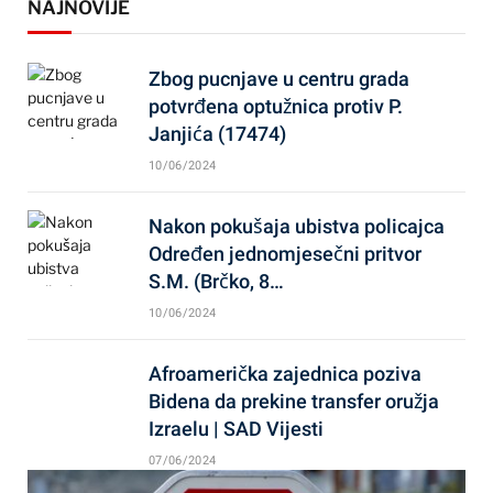
NAJNOVIJE
Zbog pucnjave u centru grada
potvrđena optužnica protiv P.
Janjića (17474)
10/06/2024
Nakon pokušaja ubistva policajca
Određen jednomjesečni pritvor
S.M. (Brčko, 8…
10/06/2024
Afroamerička zajednica poziva
Bidena da prekine transfer oružja
Izraelu | SAD Vijesti
07/06/2024