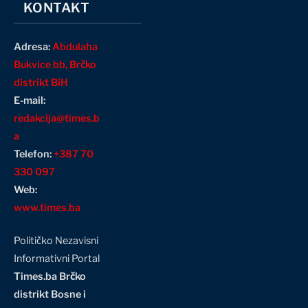
KONTAKT
Adresa:
Abdulaha
Bukvice bb, Brčko
distrikt BiH
E-mail:
redakcija@times.b
a
Telefon:
+387 70
330 097
Web:
www.times.ba
Političko Nezavisni
Informativni Portal
Times.ba Brčko
distrikt Bosne i