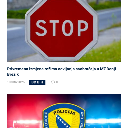
Privremena izmjena režima odvijanja saobraćaja u MZ Donji
Brezik
BD BIH
10/08/2026
0