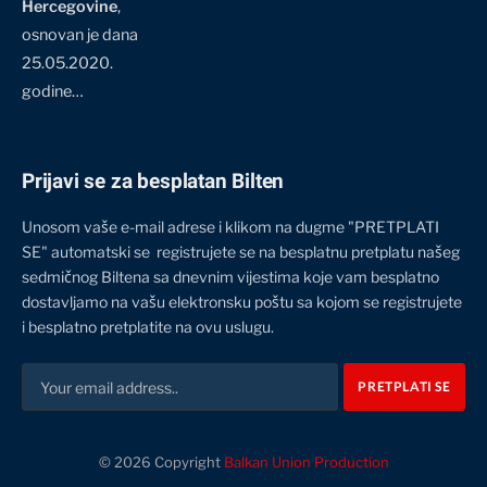
Hercegovine
,
osnovan je dana
25.05.2020.
godine…
Prijavi se za besplatan Bilten
Unosom vaše e-mail adrese i klikom na dugme "PRETPLATI
SE" automatski se registrujete se na besplatnu pretplatu našeg
sedmičnog Biltena sa dnevnim vijestima koje vam besplatno
dostavljamo na vašu elektronsku poštu sa kojom se registrujete
i besplatno pretplatite na ovu uslugu.
© 2026 Copyright
Balkan Union Production