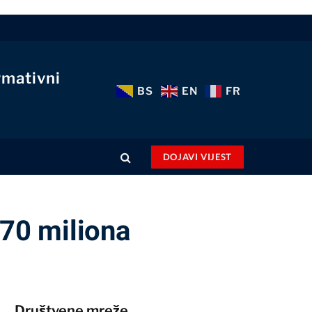
rmativni
BS
EN
FR
DOJAVI VIJEST
 70 miliona
Društvene mreže