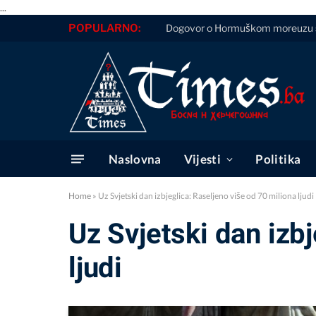
...
POPULARNO:
Dogovor o Hormuškom moreuzu sve b
Naslovna
Vijesti
Politika
Home
»
Uz Svjetski dan izbjeglica: Raseljeno više od 70 miliona ljudi
Uz Svjetski dan izb
ljudi