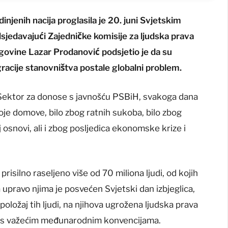
njenih nacija proglasila je 20. juni Svjetskim
sjedavajući Zajedničke komisije za ljudska prava
ovine Lazar Prodanović podsjetio je da su
racije stanovništva postale globalni problem.
 Sektor za donose s javnošću PSBiH, svakoga dana
svoje domove, bilo zbog ratnih sukoba, bilo zbog
j osnovi, ali i zbog posljedica ekonomske krize i
silno raseljeno više od 70 miliona ljudi, od kojih
a upravo njima je posvećen Svjetski dan izbjeglica,
položaj tih ljudi, na njihova ugrožena ljudska prava
u s važećim međunarodnim konvencijama.