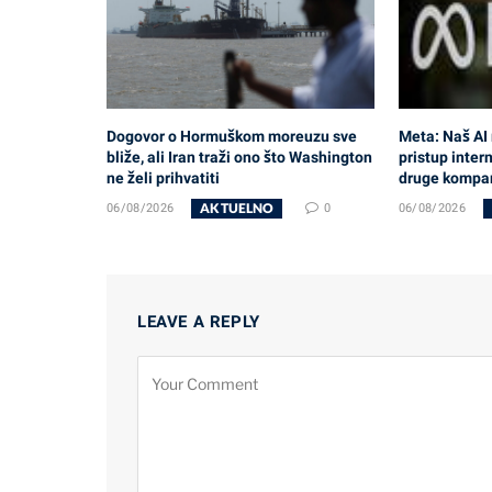
Dogovor o Hormuškom moreuzu sve
Meta: Naš AI
bliže, ali Iran traži ono što Washington
pristup intern
ne želi prihvatiti
druge kompa
AKTUELNO
06/08/2026
0
06/08/2026
LEAVE A REPLY