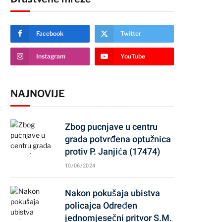
Facebook
Twitter
Instagram
YouTube
NAJNOVIJE
Zbog pucnjave u centru
grada potvrđena optužnica
protiv P. Janjića (17474)
10/06/2024
Nakon pokušaja ubistva
policajca Određen
jednomjesečni pritvor S.M.