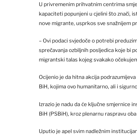
U privremenim prihvatnim centrima smje
kapaciteti popunjeni u cjelini što znači, 
nove migrante, usprkos sve snažnijem pr
– Ovi podaci svjedoče o potrebi preduzima
sprečavanja ozbiljnih posljedica koje bi 
migrantski talas kojeg svakako očekujem
Ocijenio je da hitna akcija podrazumijeva 
BiH, kojima ovo humanitarno, ali i sigurno
Izrazio je nadu da će ključne smjernice i
BiH (PSBiH), kroz plenarnu raspravu ob
Uputio je apel svim nadležnim institucij