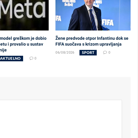
 model greškom je dobio
Žene predvode otpor Infantinu dok se
etu i provalio u sustav
FIFA suočava s krizom upravljanja
nije
SPORT
06/08/2026
0
AKTUELNO
0