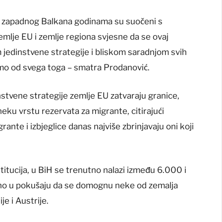
on zapadnog Balkana godinama su suočeni s
emlje EU i zemlje regiona svjesne da se ovaj
jedinstvene strategije i bliskom saradnjom svih
mo od svega toga – smatra Prodanović.
stvene strategije zemlje EU zatvaraju granice,
eku vrstu rezervata za migrante, citirajući
nte i izbjeglice danas najviše zbrinjavaju oni koji
itucija, u BiH se trenutno nalazi između 6.000 i
alno u pokušaju da se domognu neke od zemalja
e i Austrije.