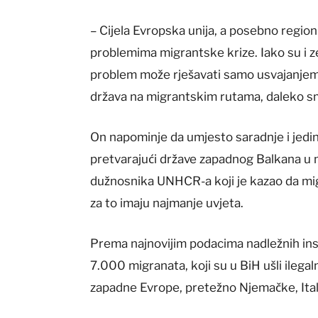
– Cijela Evropska unija, a posebno regi
problemima migrantske krize. Iako su i z
problem može rješavati samo usvajanjem 
država na migrantskim rutama, daleko s
On napominje da umjesto saradnje i jedin
pretvarajući države zapadnog Balkana u n
dužnosnika UNHCR-a koji je kazao da migra
za to imaju najmanje uvjeta.
Prema najnovijim podacima nadležnih inst
7.000 migranata, koji su u BiH ušli ileg
zapadne Evrope, pretežno Njemačke, Italij