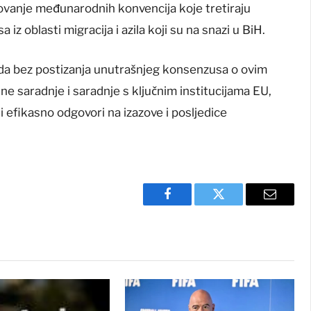
tovanje međunarodnih konvencija koje tretiraju
a iz oblasti migracija i azila koji su na snazi u BiH.
e da bez postizanja unutrašnjeg konsenzusa o ovim
alne saradnje i saradnje s ključnim institucijama EU,
i efikasno odgovori na izazove i posljedice
Facebook
Twitter
Email