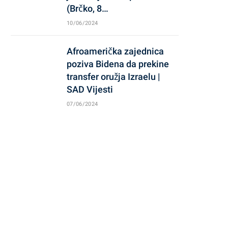
(Brčko, 8…
10/06/2024
Afroamerička zajednica
poziva Bidena da prekine
transfer oružja Izraelu |
SAD Vijesti
07/06/2024