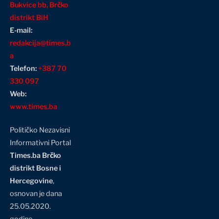
Bukvice bb, Brčko
distrikt BiH
E-mail:
redakcija@times.b
a
Telefon:
+387 70
330 097
Web:
www.times.ba
Političko Nezavisni
Informativni Portal
Times.ba Brčko
distrikt Bosne i
Hercegovine
,
osnovan je dana
25.05.2020.