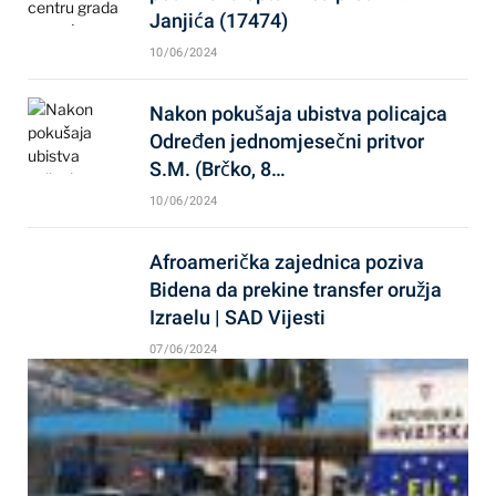
Janjića (17474)
10/06/2024
Nakon pokušaja ubistva policajca
Određen jednomjesečni pritvor
S.M. (Brčko, 8…
10/06/2024
Afroamerička zajednica poziva
Bidena da prekine transfer oružja
Izraelu | SAD Vijesti
07/06/2024