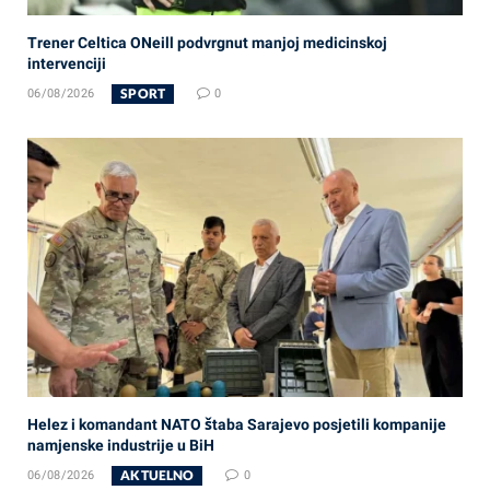
Trener Celtica ONeill podvrgnut manjoj medicinskoj
intervenciji
SPORT
06/08/2026
0
Helez i komandant NATO štaba Sarajevo posjetili kompanije
namjenske industrije u BiH
AKTUELNO
06/08/2026
0