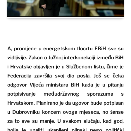
A, promjene u energetskom tlocrtu FBiH sve su
vidljivije. Zakon o Južnoj interkonekciji između BiH
i Hrvatske objavljen je u Službenom listu, čime je
Federacija završila svoj dio posla. Još se čeka
odgovor Vijeća ministara BiH kada je u pitanju
potpisivanje međudržavnog sporazuma s
Hrvatskom. Planirano je da ugovor bude potpisan
u Dubrovniku koncem ovoga mjeseca, no šanse
za to sve su manje. U svakom slučaju, kad god,
bolje je upaliti ukapljeni plinski nego politički