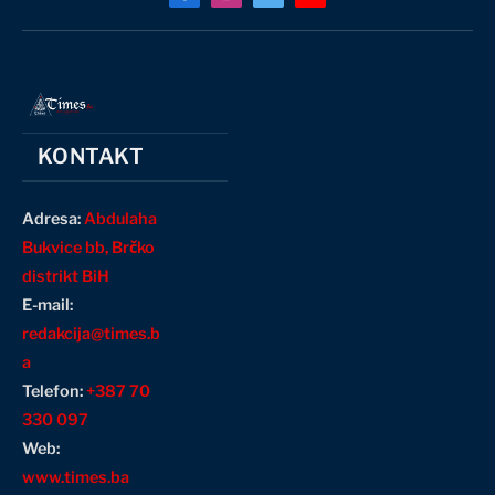
Facebook
Instagram
X
YouTube
(Twitter)
KONTAKT
Adresa:
Abdulaha
Bukvice bb, Brčko
distrikt BiH
E-mail:
redakcija@times.b
a
Telefon:
+387 70
330 097
Web:
www.times.ba