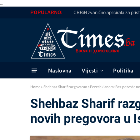
...
POPULARNO:
CBBiH zvanično aplicirala za pris
Naslovna
Vijesti
Politika
Home
»
Shehbaz Sharif razgovarao s Pezeshkianom: Bez potvrde n
Shehbaz Sharif raz
novih pregovora u 