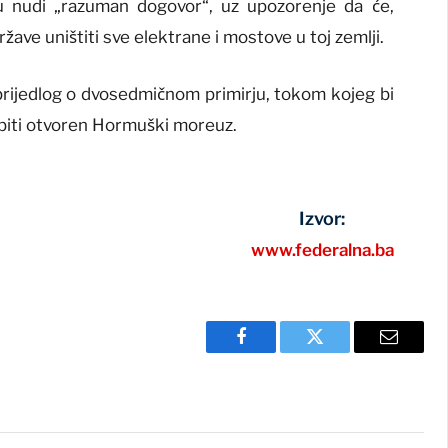
u nudi „razuman dogovor“, uz upozorenje da će,
žave uništiti sve elektrane i mostove u toj zemlji.
 prijedlog o dvosedmičnom primirju, tokom kojeg bi
i biti otvoren Hormuški moreuz.
Izvor:
www.federalna.ba
Facebook
Twitter
Email