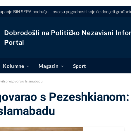
tupanje BiH SEPA području – ovo su pogodnosti koje će donijeti građanim
Dobrodošli na Političko Nezavisni Info
Portal
Kolumne
Magazin
Sport
ovih pregovora u Islamabadu
govarao s Pezeshkianom:
Islamabadu