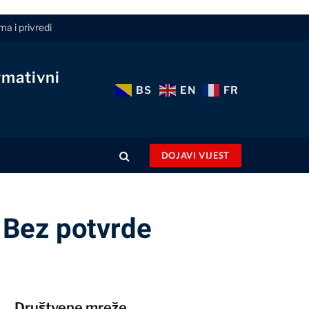
a i privredi
rmativni
BS
EN
FR
DOJAVI VIJEST
 Bez potvrde
Društvene mreže