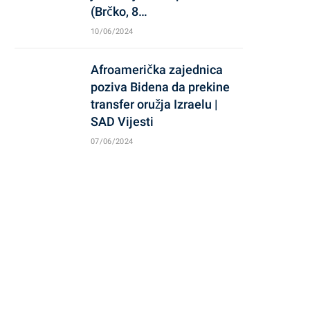
(Brčko, 8…
10/06/2024
Afroamerička zajednica
poziva Bidena da prekine
transfer oružja Izraelu |
SAD Vijesti
07/06/2024