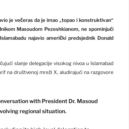
avio je večeras da je imao „topao i konstruktivan“
jednikom Masoudom Pezeshkianom, ne spominjući
 Islamabadu najavio američki predsjednik Donald
čujući slanje delegacije visokog nivoa u Islamabad
rif na društvenoj mreži X, aludirajući na razgovore
onversation with President Dr. Masoud
volving regional situation.