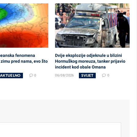
oceanska fenomena
Dvije eksplozije odjeknule u blizini
 zimu pred nama, evo što
Hormuškog moreuza, tanker prijavio
incident kod obale Omana
AKTUELNO
SVIJET
0
06/08/2026
0