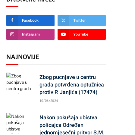
Facebook
Twitter
Instagram
YouTube
NAJNOVIJE
Zbog pucnjave u centru
grada potvrđena optužnica
protiv P. Janjića (17474)
10/06/2024
Nakon pokušaja ubistva
policajca Određen
jednomjesečni pritvor S.M.