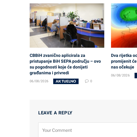
CBBiH zvanično aplicirala za
Dva rijetka 
pristupanje BiH SEPA području – ovo
promijenit će
su pogodnosti koje će donijeti
nas očekuje
građanima i privredi
06/08/2026
AKTUELNO
06/08/2026
0
LEAVE A REPLY