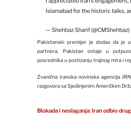
I appreciated Iran’s engagement, i
Islamabad for the historic talks,
— Shehbaz Sharif (@CMShehbaz)
Pakistanski premijer je dodao da je uv
partnera, Pakistan ostaje u potpuno
posrednika u postizanju trajnog mira i re
Zvanična iranska novinska agencija
IR
razgovora sa Sjedinjenim Američkim Drž
Blokada i neslaganja: Iran odbio d