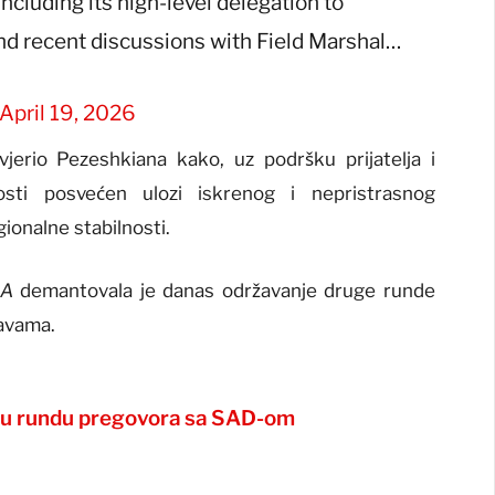
ncluding its high-level delegation to
 and recent discussions with Field Marshal…
April 19, 2026
jerio Pezeshkiana kako, uz podršku prijatelja i
sti posvećen ulozi iskrenog i nepristrasnog
gionalne stabilnosti.
NA
demantovala je danas održavanje druge runde
avama.
rugu rundu pregovora sa SAD-om