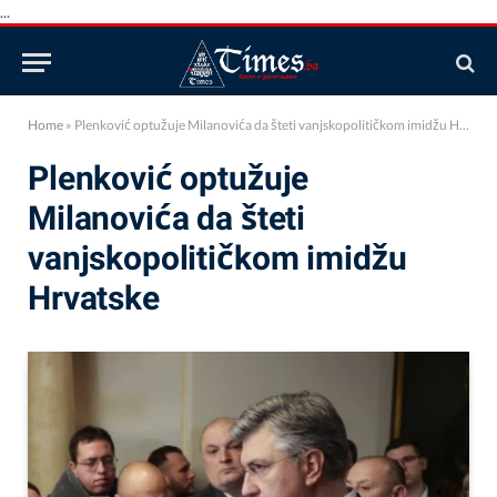
...
Home
»
Plenković optužuje Milanovića da šteti vanjskopolitičkom imidžu Hrvatske
Plenković optužuje
Milanovića da šteti
vanjskopolitičkom imidžu
Hrvatske