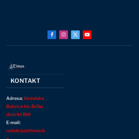
Facebook
Instagram
X
YouTube
(Twitter)
KONTAKT
Adresa:
Abdulaha
Bukvice bb, Brčko
distrikt BiH
E-mail:
redakcija@times.b
a