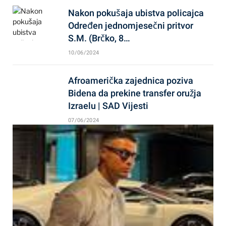
Nakon pokušaja ubistva policajca
Određen jednomjesečni pritvor
S.M. (Brčko, 8…
10/06/2024
Afroamerička zajednica poziva
Bidena da prekine transfer oružja
Izraelu | SAD Vijesti
07/06/2024