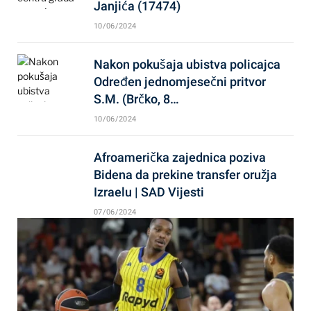
Janjića (17474)
10/06/2024
Nakon pokušaja ubistva policajca
Određen jednomjesečni pritvor
S.M. (Brčko, 8…
10/06/2024
Afroamerička zajednica poziva
Bidena da prekine transfer oružja
Izraelu | SAD Vijesti
07/06/2024