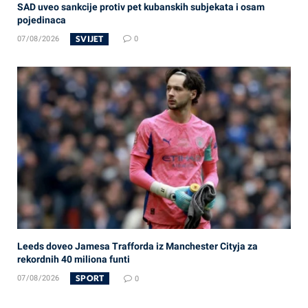
SAD uveo sankcije protiv pet kubanskih subjekata i osam
pojedinaca
SVIJET
07/08/2026
0
Leeds doveo Jamesa Trafforda iz Manchester Cityja za
rekordnih 40 miliona funti
SPORT
07/08/2026
0