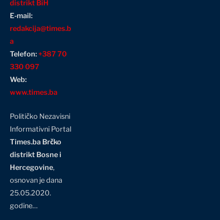
distrikt BiH
E-mail:
redakcija@times.b
a
Telefon:
+387 70
330 097
Web:
www.times.ba
Političko Nezavisni
Informativni Portal
Times.ba Brčko
distrikt Bosne i
Hercegovine
,
osnovan je dana
25.05.2020.
godine…