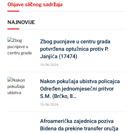
Objave sličnog sadržaja
NAJNOVIJE
Zbog pucnjave u centru grada
potvrđena optužnica protiv P.
Janjića (17474)
10/06/2024
Nakon pokušaja ubistva policajca
Određen jednomjesečni pritvor
S.M. (Brčko, 8…
10/06/2024
Afroamerička zajednica poziva
Bidena da prekine transfer oružja