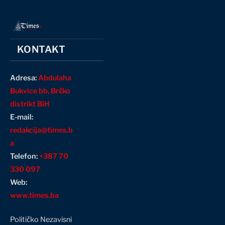
KONTAKT
Adresa:
Abdulaha
Bukvice bb, Brčko
distrikt BiH
E-mail:
redakcija@times.b
a
Telefon:
+387 70
330 097
Web:
www.times.ba
Političko Nezavisni