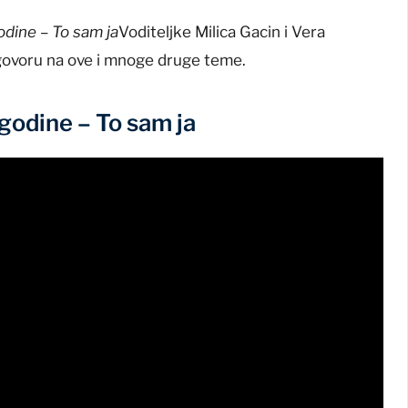
odine – To sam ja
Voditeljke Milica Gacin i Vera
govoru na ove i mnoge druge teme.
odine – To sam ja