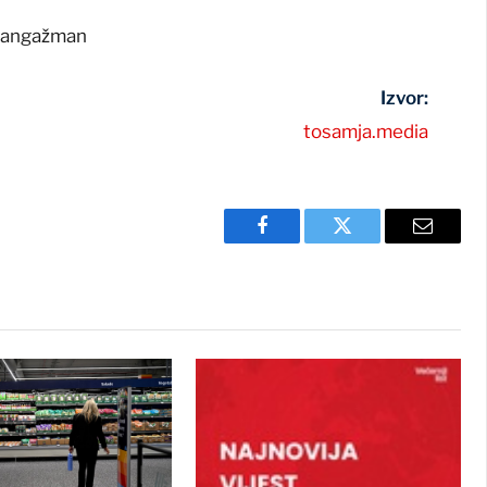
 i angažman
Izvor:
tosamja.media
Facebook
Twitter
Email