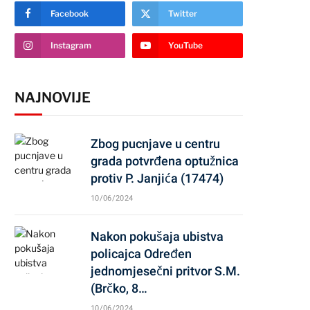
Facebook
Twitter
Instagram
YouTube
NAJNOVIJE
Zbog pucnjave u centru
grada potvrđena optužnica
protiv P. Janjića (17474)
10/06/2024
Nakon pokušaja ubistva
policajca Određen
jednomjesečni pritvor S.M.
(Brčko, 8…
10/06/2024