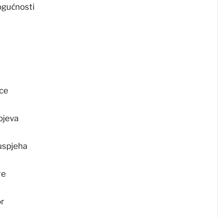
ogućnosti
ice
ojeva
 uspjeha
re
or