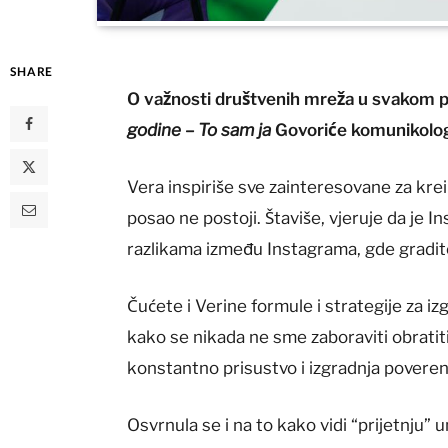
SHARE
O važnosti društvenih mreža u svakom p
godine – To sam ja
Govoriće komunikolog
Vera inspiriše sve zainteresovane za kre
posao ne postoji. Štaviše, vjeruje da je 
razlikama između Instagrama, gde gradite v
Čućete i Verine formule i strategije za iz
kako se nikada ne sme zaboraviti obratiti
konstantno prisustvo i izgradnja poveren
Osvrnula se i na to kako vidi “prijetnju” 