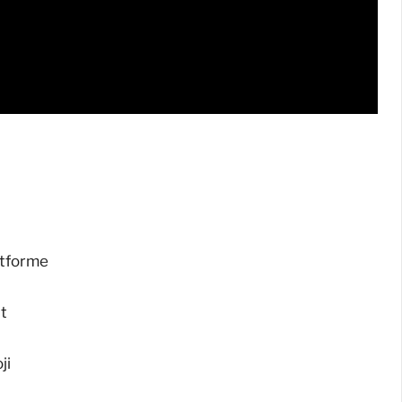
atforme
st
ji