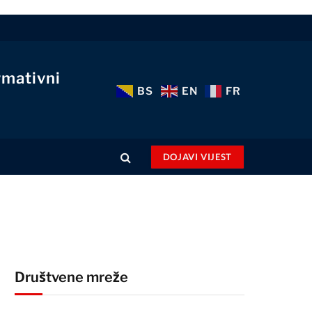
rmativni
BS
EN
FR
DOJAVI VIJEST
Društvene mreže