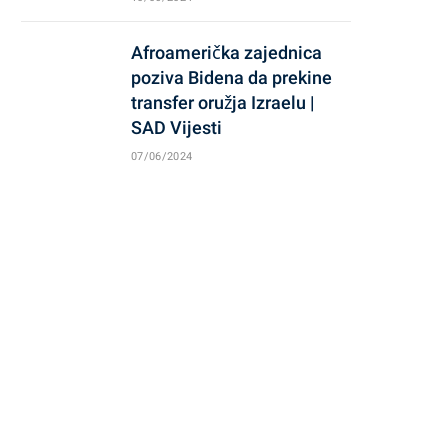
Afroamerička zajednica
poziva Bidena da prekine
transfer oružja Izraelu |
SAD Vijesti
07/06/2024