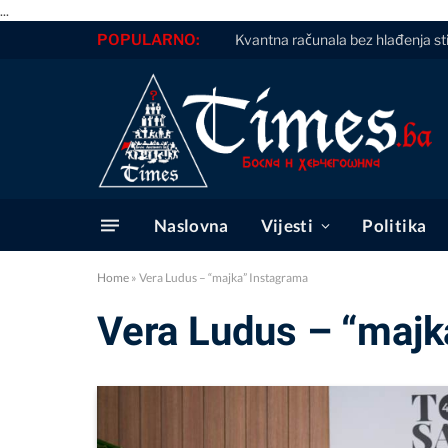
...
POPULARNO:
Kvantna računala bez hlađenja sti
Naslovna
Vijesti
Politika
Home
»
Vera Ludus – “majka” Instagrama
Vera Ludus – “majk