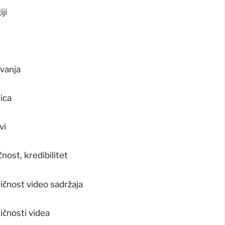
ji
avanja
nica
vi
nost, kredibilitet
ičnost video sadržaja
ičnosti videa