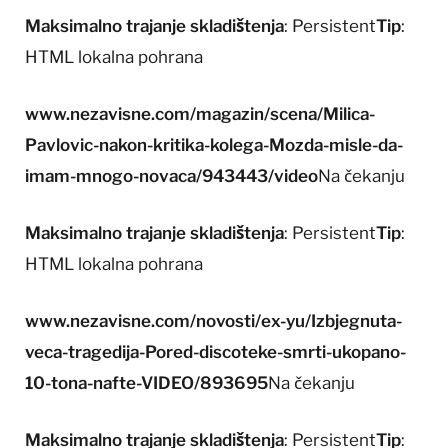
Maksimalno trajanje skladištenja
: Persistent
Tip
:
HTML lokalna pohrana
www.nezavisne.com/magazin/scena/Milica-
Pavlovic-nakon-kritika-kolega-Mozda-misle-da-
imam-mnogo-novaca/943443/video
Na čekanju
Maksimalno trajanje skladištenja
: Persistent
Tip
:
HTML lokalna pohrana
www.nezavisne.com/novosti/ex-yu/Izbjegnuta-
veca-tragedija-Pored-discoteke-smrti-ukopano-
10-tona-nafte-VIDEO/893695
Na čekanju
Maksimalno trajanje skladištenja
: Persistent
Tip
: