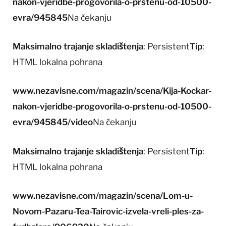
nakon-vjeridbe-progovorila-o-prstenu-od-10500-
evra/945845
Na čekanju
Maksimalno trajanje skladištenja
: Persistent
Tip
:
HTML lokalna pohrana
www.nezavisne.com/magazin/scena/Kija-Kockar-
nakon-vjeridbe-progovorila-o-prstenu-od-10500-
evra/945845/video
Na čekanju
Maksimalno trajanje skladištenja
: Persistent
Tip
:
HTML lokalna pohrana
www.nezavisne.com/magazin/scena/Lom-u-
Novom-Pazaru-Tea-Tairovic-izvela-vreli-ples-za-