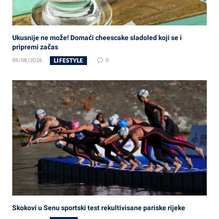
Ukusnije ne može! Domaći cheescake sladoled koji se i
pripremi začas
LIFESTYLE
09/08/2026
0
Skokovi u Senu sportski test rekultivisane pariske rijeke