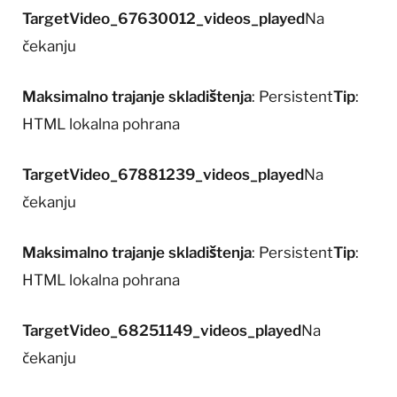
TargetVideo_67630012_videos_played
Na
čekanju
Maksimalno trajanje skladištenja
: Persistent
Tip
:
HTML lokalna pohrana
TargetVideo_67881239_videos_played
Na
čekanju
Maksimalno trajanje skladištenja
: Persistent
Tip
:
HTML lokalna pohrana
TargetVideo_68251149_videos_played
Na
čekanju