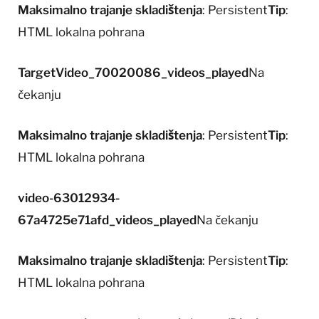
Maksimalno trajanje skladištenja
: Persistent
Tip
:
HTML lokalna pohrana
TargetVideo_70020086_videos_played
Na
čekanju
Maksimalno trajanje skladištenja
: Persistent
Tip
:
HTML lokalna pohrana
video-63012934-
67a4725e71afd_videos_played
Na čekanju
Maksimalno trajanje skladištenja
: Persistent
Tip
:
HTML lokalna pohrana