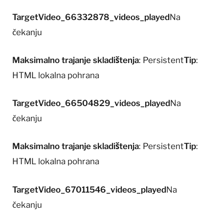
TargetVideo_66332878_videos_played
Na
čekanju
Maksimalno trajanje skladištenja
: Persistent
Tip
:
HTML lokalna pohrana
TargetVideo_66504829_videos_played
Na
čekanju
Maksimalno trajanje skladištenja
: Persistent
Tip
:
HTML lokalna pohrana
TargetVideo_67011546_videos_played
Na
čekanju