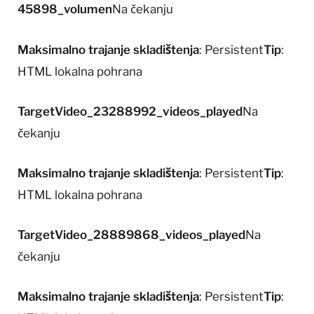
45898_volumen
Na čekanju
Maksimalno trajanje skladištenja
: Persistent
Tip
:
HTML lokalna pohrana
TargetVideo_23288992_videos_played
Na
čekanju
Maksimalno trajanje skladištenja
: Persistent
Tip
:
HTML lokalna pohrana
TargetVideo_28889868_videos_played
Na
čekanju
Maksimalno trajanje skladištenja
: Persistent
Tip
: