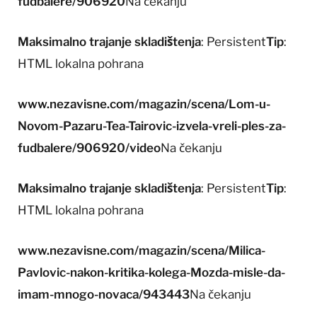
fudbalere/906920
Na čekanju
Maksimalno trajanje skladištenja
: Persistent
Tip
:
HTML lokalna pohrana
www.nezavisne.com/magazin/scena/Lom-u-
Novom-Pazaru-Tea-Tairovic-izvela-vreli-ples-za-
fudbalere/906920/video
Na čekanju
Maksimalno trajanje skladištenja
: Persistent
Tip
:
HTML lokalna pohrana
www.nezavisne.com/magazin/scena/Milica-
Pavlovic-nakon-kritika-kolega-Mozda-misle-da-
imam-mnogo-novaca/943443
Na čekanju