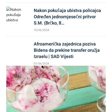
Nakon pokušaja ubistva policajca
Određen jednomjesečni pritvor
S.M. (Brčko, 8…
10/06/2024
Afroamerička zajednica poziva
Bidena da prekine transfer oružja
Izraelu | SAD Vijesti
07/06/2024