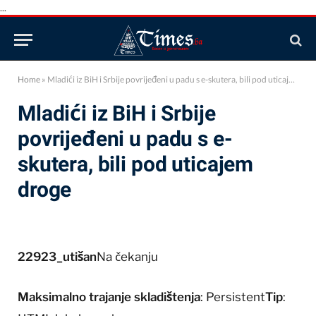
...
Home
»
Mladići iz BiH i Srbije povrijeđeni u padu s e-skutera, bili pod uticajem droge
Mladići iz BiH i Srbije
povrijeđeni u padu s e-
skutera, bili pod uticajem
droge
22923_utišan
Na čekanju
Maksimalno trajanje skladištenja
: Persistent
Tip
: