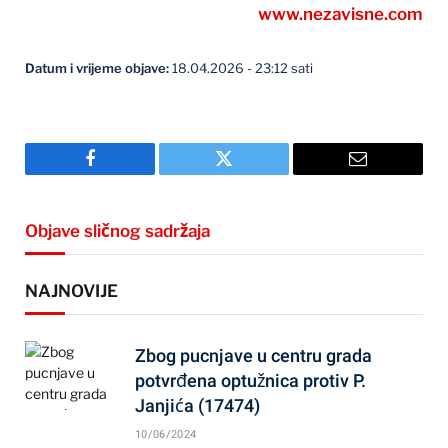
www.nezavisne.com
Datum i vrijeme objave:
18.04.2026 - 23:12 sati
Facebook
Twitter
Email
Objave sličnog sadržaja
NAJNOVIJE
Zbog pucnjave u centru grada
potvrđena optužnica protiv P.
Janjića (17474)
10/06/2024