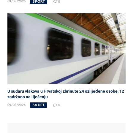
SPORT
09/08/2026
0
U sudaru vlakova u Hrvatskoj zbrinute 24 ozlijeđene osobe, 12
zadržano na liječenju
SVIJET
09/08/2026
0