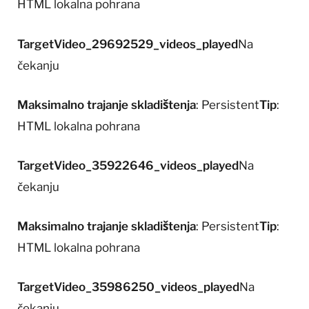
HTML lokalna pohrana
TargetVideo_29692529_videos_played
Na
čekanju
Maksimalno trajanje skladištenja
: Persistent
Tip
:
HTML lokalna pohrana
TargetVideo_35922646_videos_played
Na
čekanju
Maksimalno trajanje skladištenja
: Persistent
Tip
:
HTML lokalna pohrana
TargetVideo_35986250_videos_played
Na
čekanju