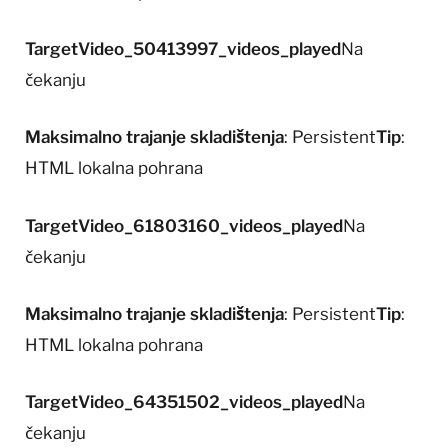
TargetVideo_50413997_videos_played
Na
čekanju
Maksimalno trajanje skladištenja
: Persistent
Tip
:
HTML lokalna pohrana
TargetVideo_61803160_videos_played
Na
čekanju
Maksimalno trajanje skladištenja
: Persistent
Tip
:
HTML lokalna pohrana
TargetVideo_64351502_videos_played
Na
čekanju