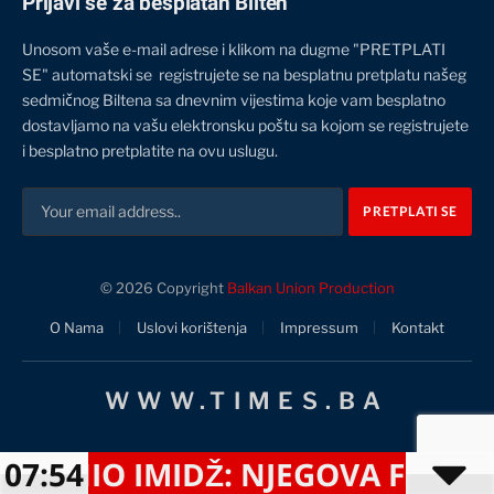
Prijavi se za besplatan Bilten
Unosom vaše e-mail adrese i klikom na dugme "PRETPLATI
SE" automatski se registrujete se na besplatnu pretplatu našeg
sedmičnog Biltena sa dnevnim vijestima koje vam besplatno
dostavljamo na vašu elektronsku poštu sa kojom se registrujete
i besplatno pretplatite na ovu uslugu.
© 2026 Copyright
Balkan Union Production
O Nama
Uslovi korištenja
Impressum
Kontakt
WWW.TIMES.BA
O IMIDŽ: NJEGOVA FRIZURA TO
07:54