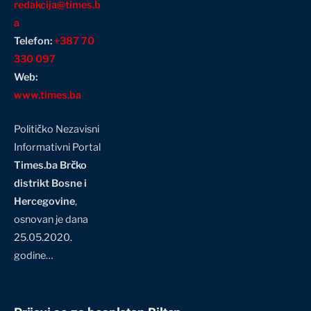
redakcija@times.b
a
Telefon:
+387 70
330 097
Web:
www.times.ba
Političko Nezavisni
Informativni Portal
Times.ba Brčko
distrikt Bosne i
Hercegovine
,
osnovan je dana
25.05.2020.
godine…