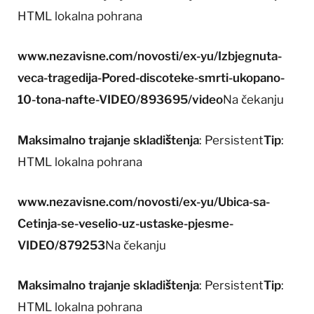
HTML lokalna pohrana
www.nezavisne.com/novosti/ex-yu/Izbjegnuta-
veca-tragedija-Pored-discoteke-smrti-ukopano-
10-tona-nafte-VIDEO/893695/video
Na čekanju
Maksimalno trajanje skladištenja
: Persistent
Tip
:
HTML lokalna pohrana
www.nezavisne.com/novosti/ex-yu/Ubica-sa-
Cetinja-se-veselio-uz-ustaske-pjesme-
VIDEO/879253
Na čekanju
Maksimalno trajanje skladištenja
: Persistent
Tip
:
HTML lokalna pohrana