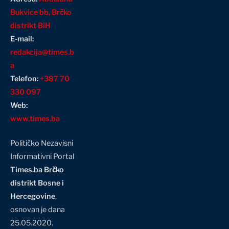
Bukvice bb, Brčko
distrikt BiH
E-mail:
redakcija@times.b
a
Telefon:
+387 70
330 097
Web:
www.times.ba
Političko Nezavisni
Informativni Portal
Times.ba Brčko
distrikt Bosne i
Hercegovine
,
osnovan je dana
25.05.2020.