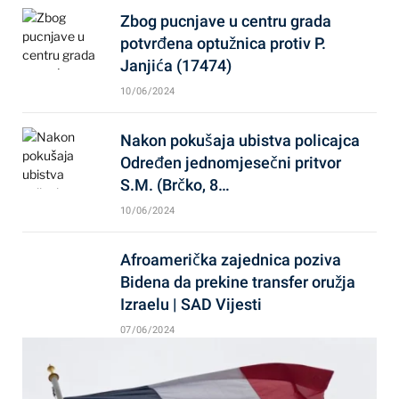
Zbog pucnjave u centru grada
potvrđena optužnica protiv P.
Janjića (17474)
10/06/2024
Nakon pokušaja ubistva policajca
Određen jednomjesečni pritvor
S.M. (Brčko, 8…
10/06/2024
Afroamerička zajednica poziva
Bidena da prekine transfer oružja
Izraelu | SAD Vijesti
07/06/2024