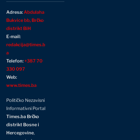
Adresa:
Abdulaha
Bukvice bb, Brčko
distrikt BiH
E-mail:
redakcija@times.b
a
Telefon:
+387 70
330 097
Web:
www.times.ba
Političko Nezavisni
Informativni Portal
Times.ba Brčko
distrikt Bosne i
Hercegovine
,