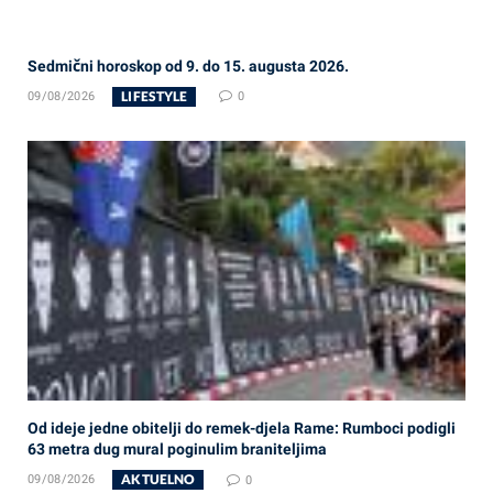
Sedmični horoskop od 9. do 15. augusta 2026.
LIFESTYLE
09/08/2026
0
Od ideje jedne obitelji do remek-djela Rame: Rumboci podigli
63 metra dug mural poginulim braniteljima
AKTUELNO
09/08/2026
0