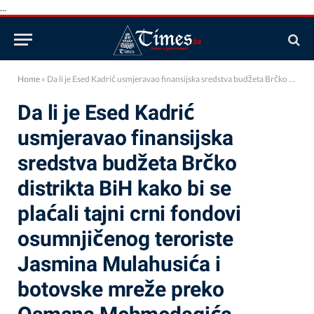
...
Home
»
Da li je Esed Kadrić usmjeravao finansijska sredstva budžeta Brčko distrikta BiH kako bi se plaćali tajni crni fondovi osumnjičenog teroriste Jasmina Mulahusića i botovske mreže preko Osmana Mehmedagića Osmice i SDA?
Da li je Esed Kadrić
usmjeravao finansijska
sredstva budžeta Brčko
distrikta BiH kako bi se
plaćali tajni crni fondovi
osumnjičenog teroriste
Jasmina Mulahusića i
botovske mreže preko