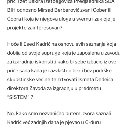
priči i zet Bakira Izetbegovića Predjsednika SDA
BIH odnosno Mirsad Berberović zvani Cober ili
Cobra i koja je njegova uloga u svemu i zak oje je
projekte zainteresovan?
Hoće li Esed Kadrić na osnovu svih saznanja koja
dobija od svoje supruge koja je zaposlena u zavodu
za izgradnju iskoristiti kako bi sebe izbacio iz ove
priče sada kada je razvlašten bez i bez podrške
skupštinske večine te žrtvovati Ismeta Dedeića
direktora Zavoda za izgradnju u predmetu
“SISTEM”!?
No, kako smo nezvanično putem izvora saznali
Kadrić već zadnjih dana je pjevao u C-duru