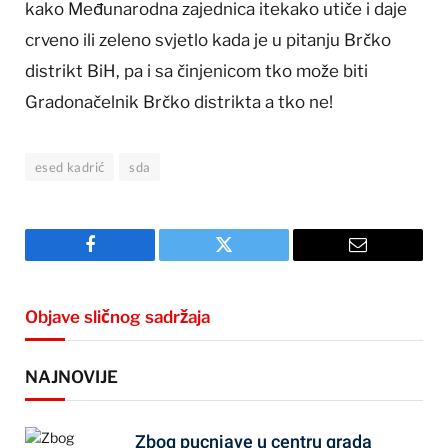
kako Međunarodna zajednica itekako utiče i daje
crveno ili zeleno svjetlo kada je u pitanju Brčko
distrikt BiH, pa i sa činjenicom tko može biti
Gradonačelnik Brčko distrikta a tko ne!
esed kadrić
sda
Facebook
Twitter
Email
Objave sličnog sadržaja
NAJNOVIJE
Zbog pucnjave u centru grada