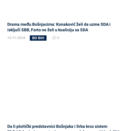
Drama među Bošnjacima: Konaković želi da uzme SDA i
isključi SBB, Forto ne želi u koaliciju sa SDA
BD BIH
12/11/2024
0
Da li ploitički predstavnici Bošnjaka i Srba kroz sistem