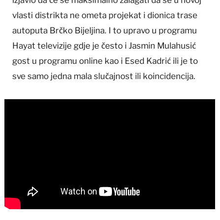
vlasti distrikta ne ometa projekat i dionica trase
autoputa Brčko Bijeljina. I to upravo u programu
Hayat televizije gdje je često i Jasmin Mulahusić
gost u programu online kao i Esed Kadrić ili je to
sve samo jedna mala slučajnost ili koincidencija.