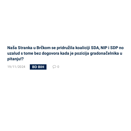
Naša Stranka u Brčkom se pridružila koaliciji SDA, NIP i SDP no
uzalud s tome bez dogovora kada je pozicija gradonačelnika u
pitanju!?
BD BIH
19/11/2024
0