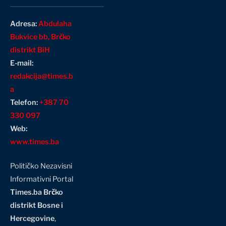
Adresa:
Abdulaha
Bukvice bb, Brčko
distrikt BiH
E-mail:
redakcija@times.b
a
Telefon:
+387 70
330 097
Web:
www.times.ba
Političko Nezavisni
Informativni Portal
Times.ba Brčko
distrikt Bosne i
Hercegovine
,