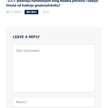
“2:2:1″planiraju nametanjem ovog modela prevariti i udaljiti
Hrvate od funkcije gradonačelnika?
BD BIH
06/11/2024
0
LEAVE A REPLY