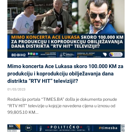
BD BIH2
Mimo koncerta Ace Lukasa skoro 100.000 KM za
produkciju i koprodukciju obilježavanja dana
distrikta “RTV HIT” televiziji!?
01/03/2023
Redakcija portala “TIMES.BA” došla je dokumenta ponude
“RTV HIT” televizije u kojoj je navedena cijena u iznosu od
99,805.10 KM…