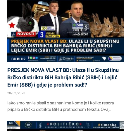
BD BIH2
PRESJEK NOVA VLAST BD: Ulaze li u Skupštinu
Brčko distirikta BiH Bahrija Ribić (SBIH) i Lejlić
Emir (SBB) i gdje je problem sad!?
28/02/2023
Iako smo ranije pisali o saznanjima kome je I koliko resora
pripalo u Brčko distriktu BiH u prethodnom tekstu. Ovaj…