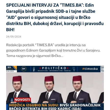
SPECIJALNI INTERVJU ZA “TIMES.BA”: Edin
Garaplija bivši pripadnik SDB-a i tajne službe
“AID” govori o sigurnosnoj situaciji u Brčko
distriktu BiH, dubokoj državi, korupciji i pravosđu
BiH!
24/09/2024
Redakcija portalA “TIMES.BA” uradila je intervju sa
gospodinom Edinom Garaplijom koji trenutno živi u Sarajevu.
Tema razgovora je sigurnost Brčko…