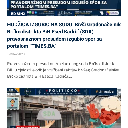
BD BIH2
HODŽICA IZGUBIO NA SUDU: Bivši Gradonačelnik
Brčko distrikta BiH Esed Kadrić (SDA)
pravosnažnom presudom izgubio spor sa
portalom “TIMES.BA”
19/04/2023
Pravosnažnom presudom Apelacionog suda Brčko distrikta
BiH u cjelosti je odbijen tužbeni zahtjev bivšeg Gradonačelnika
Brčko distrikta BiH Eseda Kadrića,…