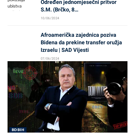
Određen jednomjesečni pritvor
S.M. (Brčko, 8…
10/06/2024
Afroamerička zajednica poziva
Bidena da prekine transfer oružja
Izraelu | SAD Vijesti
07/06/2024
BD BIH