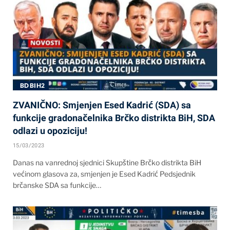
BD BIH2
ZVANIČNO: Smjenjen Esed Kadrić (SDA) sa
funkcije gradonačelnika Brčko distrikta BiH, SDA
odlazi u opoziciju!
15/03/2023
Danas na vanrednoj sjednici Skupštine Brčko distrikta BiH
većinom glasova za, smjenjen je Esed Kadrić Pedsjednik
brčanske SDA sa funkcije…