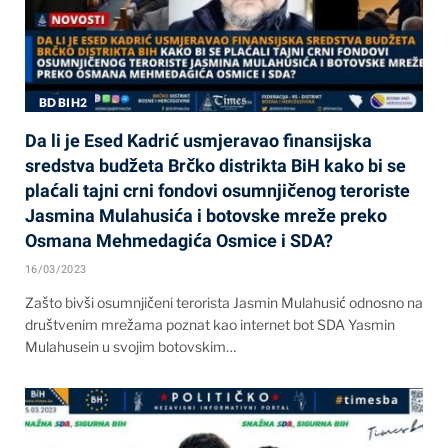
BD BIH2
Da li je Esed Kadrić usmjeravao finansijska
sredstva budžeta Brčko distrikta BiH kako bi se
plaćali tajni crni fondovi osumnjičenog teroriste
Jasmina Mulahusića i botovske mreže preko
Osmana Mehmedagića Osmice i SDA?
16/03/2023
Zašto bivši osumnjičeni terorista Jasmin Mulahusić odnosno na
društvenim mrežama poznat kao internet bot SDA Yasmin
Mulahusein u svojim botovskim…