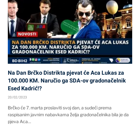
BD BIH2
Na Dan Brčko Distrikta pjevat će Aca Lukas za
100.000 KM. Naručio ga SDA-ov gradonačelnik
Esed Kadrić!?
20/02/2023
Brčko će 7. marta proslaviti svoj dan, a sudeći prema
raspisanim javnim nabavkama želja gradonačelnika bila je da
pjeva Aca…