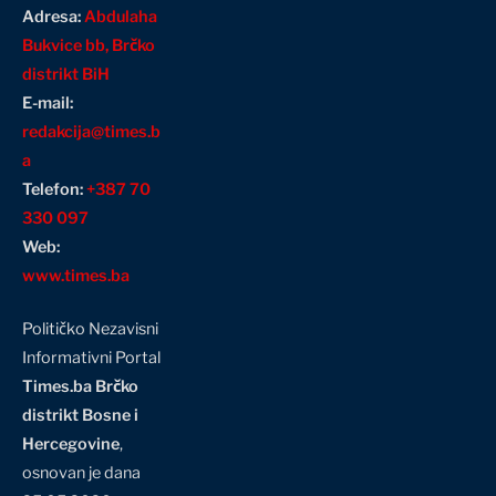
Adresa:
Abdulaha
Bukvice bb, Brčko
distrikt BiH
E-mail:
redakcija@times.b
a
Telefon:
+387 70
330 097
Web:
www.times.ba
Političko Nezavisni
Informativni Portal
Times.ba Brčko
distrikt Bosne i
Hercegovine
,
osnovan je dana