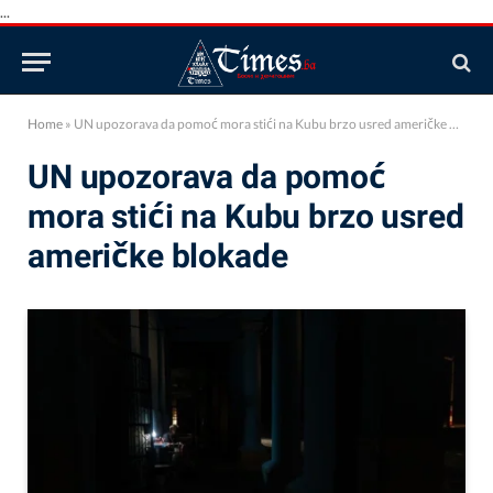
...
Home
»
UN upozorava da pomoć mora stići na Kubu brzo usred američke blokade
UN upozorava da pomoć
mora stići na Kubu brzo usred
američke blokade