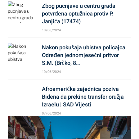
Zbog pucnjave u centru grada
potvrđena optužnica protiv P.
Janjića (17474)
10/06/2024
Nakon pokušaja ubistva policajca
Određen jednomjesečni pritvor
S.M. (Brčko, 8…
10/06/2024
Afroamerička zajednica poziva
Bidena da prekine transfer oružja
Izraelu | SAD Vijesti
07/06/2024