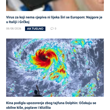
Virus za koji nema cjepiva ni lijeka širi se Europom: Najgore je
u Italiji i Grčkoj
AKTUELNO
08/08/2026
0
Kina podigla upozorenje zbog tajfuna Dolphin: Očekuju se
obilne kiše, poplave i klizišta